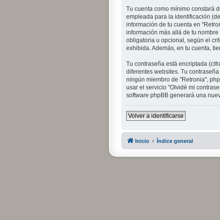
Tu cuenta como mínimo constará de
empleada para la identificación (de
información de tu cuenta en "Retron
información más allá de tu nombre d
obligatoria u opcional, según el cr
exhibida. Además, en tu cuenta, ti
Tu contraseña está encriptada (cif
diferentes websites. Tu contraseña
ningún miembro de "Retronia", phpB
usar el servicio "Olvidé mi contras
software phpBB generará una nueva
Volver a identificarse
Inicio
Índice general