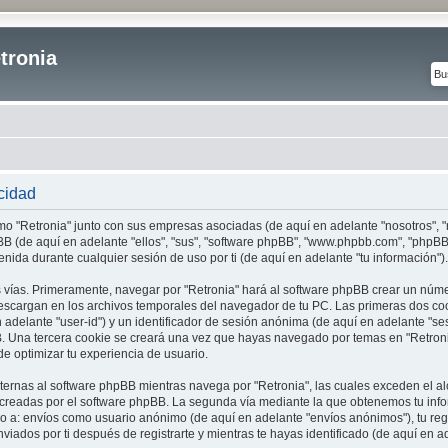
tronia
acidad
ómo "Retronia" junto con sus empresas asociadas (de aquí en adelante "nosotros", "n
phpBB (de aquí en adelante "ellos", "sus", "software phpBB", "www.phpbb.com", "phpB
nida durante cualquier sesión de uso por ti (de aquí en adelante "tu información").
 vías. Primeramente, navegar por "Retronia" hará al software phpBB crear un núme
escargan en los archivos temporales del navegador de tu PC. Las primeras dos co
n adelante "user-id") y un identificador de sesión anónima (de aquí en adelante "s
B. Una tercera cookie se creará una vez que hayas navegado por temas en "Retroni
de optimizar tu experiencia de usuario.
rnas al software phpBB mientras navega por "Retronia", las cuales exceden el 
 creadas por el software phpBB. La segunda vía mediante la que obtenemos tu inf
do a: envíos como usuario anónimo (de aquí en adelante "envíos anónimos"), tu regi
viados por ti después de registrarte y mientras te hayas identificado (de aquí en a