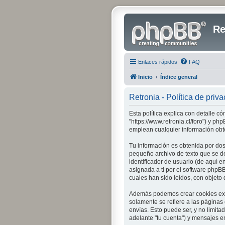
Re
Enlaces rápidos
FAQ
Inicio
Índice general
Retronia - Política de priv
Esta política explica con detalle c
"https://www.retronia.cl/foro") y 
emplean cualquier información obte
Tu información es obtenida por dos
pequeño archivo de texto que se d
identificador de usuario (de aquí e
asignada a ti por el software phpB
cuales han sido leídos, con objeto 
Además podemos crear cookies exte
solamente se refiere a las páginas
envías. Esto puede ser, y no limita
adelante "tu cuenta") y mensajes en