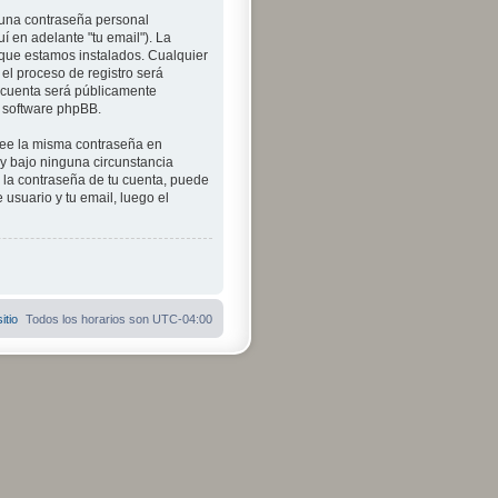
 una contraseña personal
í en adelante "tu email"). La
l que estamos instalados. Cualquier
 el proceso de registro será
su cuenta será públicamente
l software phpBB.
plee la misma contraseña en
 y bajo ninguna circunstancia
o la contraseña de tu cuenta, puede
 usuario y tu email, luego el
itio
Todos los horarios son
UTC-04:00