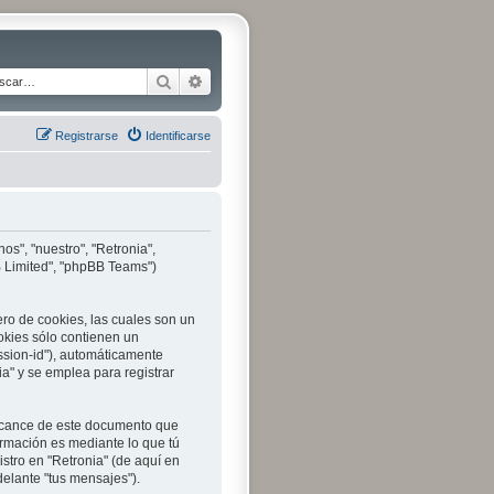
Buscar
Búsqueda avanzada
Registrarse
Identificarse
os", "nuestro", "Retronia",
B Limited", "phpBB Teams")
ro de cookies, las cuales son un
okies sólo contienen un
ession-id"), automáticamente
a" y se emplea para registrar
alcance de este documento que
ormación es mediante lo que tú
stro en "Retronia" (de aquí en
delante "tus mensajes").