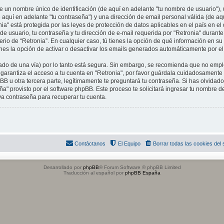
 un nombre único de identificación (de aquí en adelante "tu nombre de usuario"),
 aquí en adelante "tu contraseña") y una dirección de email personal válida (de aqu
ia" está protegida por las leyes de protección de datos aplicables en el país en e
e usuario, tu contraseña y tu dirección de e-mail requerida por "Retronia" durante
iterio de “Retronia”. En cualquier caso, tú tienes la opción de qué información en 
enes la opción de activar o desactivar los emails generados automáticamente por e
rado de una vía) por lo tanto está segura. Sin embargo, se recomienda que no em
 garantiza el acceso a tu cuenta en "Retronia", por favor guárdala cuidadosamente
B u otra tercera parte, legítimamente te preguntará tu contraseña. Si has olvidad
eña" provisto por el software phpBB. Este proceso te solicitará ingresar tu nombre de
 contraseña para recuperar tu cuenta.
Contáctanos
El Equipo
Borrar todas las cookies del s
Desarrollado por
phpBB
® Forum Software © phpBB Limited
Traducción al español por
phpBB España