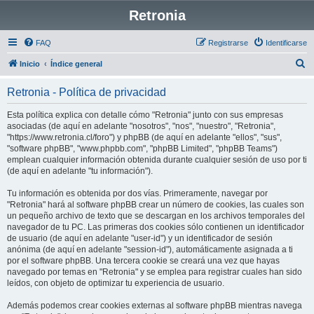
Retronia
FAQ
Registrarse
Identificarse
B
Inicio
Índice general
u
Retronia - Política de privacidad
s
c
Esta política explica con detalle cómo "Retronia" junto con sus empresas
asociadas (de aquí en adelante "nosotros", "nos", "nuestro", "Retronia",
a
"https://www.retronia.cl/foro") y phpBB (de aquí en adelante "ellos", "sus",
r
"software phpBB", "www.phpbb.com", "phpBB Limited", "phpBB Teams")
emplean cualquier información obtenida durante cualquier sesión de uso por ti
(de aquí en adelante "tu información").
Tu información es obtenida por dos vías. Primeramente, navegar por
"Retronia" hará al software phpBB crear un número de cookies, las cuales son
un pequeño archivo de texto que se descargan en los archivos temporales del
navegador de tu PC. Las primeras dos cookies sólo contienen un identificador
de usuario (de aquí en adelante "user-id") y un identificador de sesión
anónima (de aquí en adelante "session-id"), automáticamente asignada a ti
por el software phpBB. Una tercera cookie se creará una vez que hayas
navegado por temas en "Retronia" y se emplea para registrar cuales han sido
leídos, con objeto de optimizar tu experiencia de usuario.
Además podemos crear cookies externas al software phpBB mientras navega