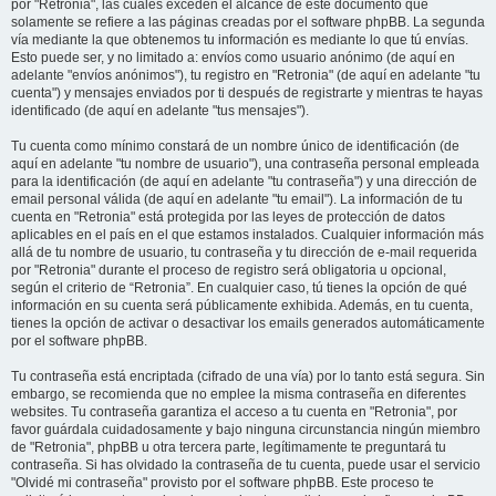
por "Retronia", las cuales exceden el alcance de este documento que
solamente se refiere a las páginas creadas por el software phpBB. La segunda
vía mediante la que obtenemos tu información es mediante lo que tú envías.
Esto puede ser, y no limitado a: envíos como usuario anónimo (de aquí en
adelante "envíos anónimos"), tu registro en "Retronia" (de aquí en adelante "tu
cuenta") y mensajes enviados por ti después de registrarte y mientras te hayas
identificado (de aquí en adelante "tus mensajes").
Tu cuenta como mínimo constará de un nombre único de identificación (de
aquí en adelante "tu nombre de usuario"), una contraseña personal empleada
para la identificación (de aquí en adelante "tu contraseña") y una dirección de
email personal válida (de aquí en adelante "tu email"). La información de tu
cuenta en "Retronia" está protegida por las leyes de protección de datos
aplicables en el país en el que estamos instalados. Cualquier información más
allá de tu nombre de usuario, tu contraseña y tu dirección de e-mail requerida
por "Retronia" durante el proceso de registro será obligatoria u opcional,
según el criterio de “Retronia”. En cualquier caso, tú tienes la opción de qué
información en su cuenta será públicamente exhibida. Además, en tu cuenta,
tienes la opción de activar o desactivar los emails generados automáticamente
por el software phpBB.
Tu contraseña está encriptada (cifrado de una vía) por lo tanto está segura. Sin
embargo, se recomienda que no emplee la misma contraseña en diferentes
websites. Tu contraseña garantiza el acceso a tu cuenta en "Retronia", por
favor guárdala cuidadosamente y bajo ninguna circunstancia ningún miembro
de "Retronia", phpBB u otra tercera parte, legítimamente te preguntará tu
contraseña. Si has olvidado la contraseña de tu cuenta, puede usar el servicio
"Olvidé mi contraseña" provisto por el software phpBB. Este proceso te