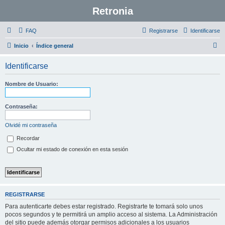
Retronia
FAQ
Registrarse
Identificarse
B
Inicio
Índice general
u
Identificarse
s
c
Nombre de Usuario:
a
r
Contraseña:
Olvidé mi contraseña
Recordar
Ocultar mi estado de conexión en esta sesión
REGISTRARSE
Para autenticarte debes estar registrado. Registrarte te tomará solo unos
pocos segundos y te permitirá un amplio acceso al sistema. La Administración
del sitio puede además otorgar permisos adicionales a los usuarios