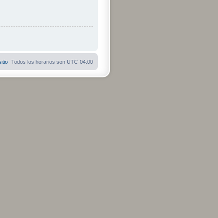
itio
Todos los horarios son
UTC-04:00