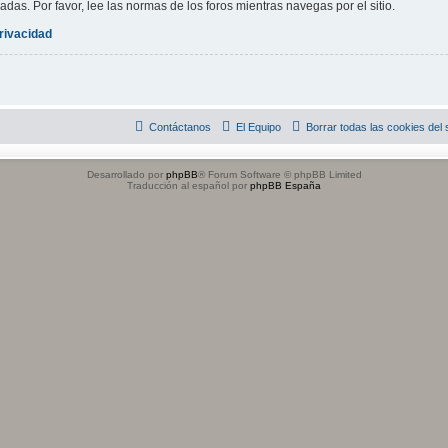
adas. Por favor, lee las normas de los foros mientras navegas por el sitio.
privacidad
Contáctanos
El Equipo
Borrar todas las cookies del s
Desarrollado por
phpBB
® Forum Software © phpBB Limited
Traducción al español por
phpBB España