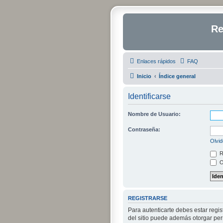
Re
Enlaces rápidos
FAQ
Inicio
Índice general
Identificarse
Nombre de Usuario:
Contraseña:
Olvid
R
O
REGISTRARSE
Para autenticarte debes estar regi
del sitio puede además otorgar perm