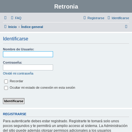
Retronia
FAQ
Registrarse
Identificarse
B
Inicio
Índice general
u
Identificarse
s
c
Nombre de Usuario:
a
r
Contraseña:
Olvidé mi contraseña
Recordar
Ocultar mi estado de conexión en esta sesión
REGISTRARSE
Para autenticarte debes estar registrado. Registrarte te tomará solo unos
pocos segundos y te permitirá un amplio acceso al sistema. La Administración
del sitio puede además otorgar permisos adicionales a los usuarios