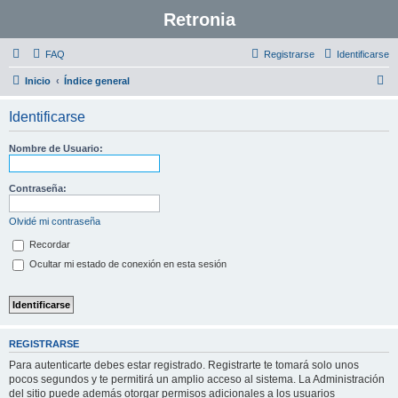
Retronia
FAQ
Registrarse
Identificarse
B
Inicio
Índice general
u
Identificarse
s
c
Nombre de Usuario:
a
r
Contraseña:
Olvidé mi contraseña
Recordar
Ocultar mi estado de conexión en esta sesión
REGISTRARSE
Para autenticarte debes estar registrado. Registrarte te tomará solo unos
pocos segundos y te permitirá un amplio acceso al sistema. La Administración
del sitio puede además otorgar permisos adicionales a los usuarios