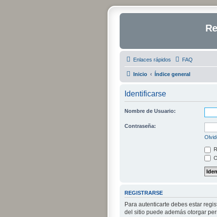
Re
Enlaces rápidos
FAQ
Inicio
Índice general
Identificarse
Nombre de Usuario:
Contraseña:
Olvid
R
O
REGISTRARSE
Para autenticarte debes estar regi
del sitio puede además otorgar perm