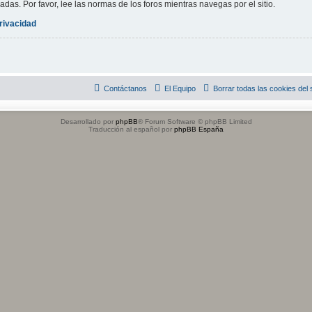
adas. Por favor, lee las normas de los foros mientras navegas por el sitio.
privacidad
Contáctanos
El Equipo
Borrar todas las cookies del s
Desarrollado por
phpBB
® Forum Software © phpBB Limited
Traducción al español por
phpBB España