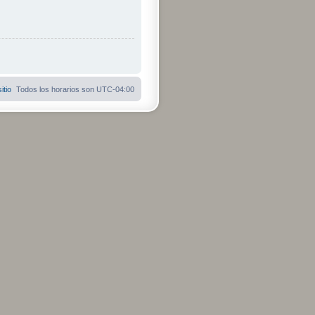
itio
Todos los horarios son
UTC-04:00