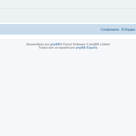
Contáctanos
El Equipo
Desarrollado por
phpBB
® Forum Software © phpBB Limited
Traducción al español por
phpBB España