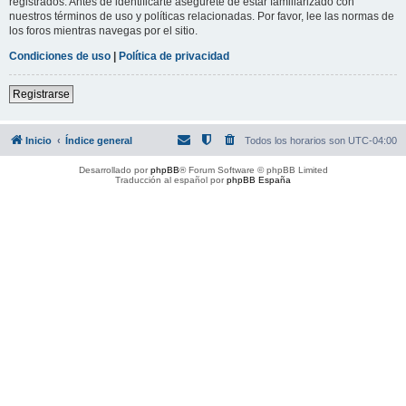
registrados. Antes de identificarte asegúrete de estar familiarizado con
nuestros términos de uso y políticas relacionadas. Por favor, lee las normas de
los foros mientras navegas por el sitio.
Condiciones de uso
|
Política de privacidad
Registrarse
Inicio
Índice general
Todos los horarios son
UTC-04:00
Desarrollado por
phpBB
® Forum Software © phpBB Limited
Traducción al español por
phpBB España