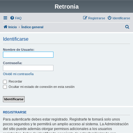
Retronia
FAQ
Registrarse
Identificarse
B
Inicio
Índice general
u
Identificarse
s
c
Nombre de Usuario:
a
r
Contraseña:
Olvidé mi contraseña
Recordar
Ocultar mi estado de conexión en esta sesión
REGISTRARSE
Para autenticarte debes estar registrado. Registrarte te tomará solo unos
pocos segundos y te permitirá un amplio acceso al sistema. La Administración
del sitio puede además otorgar permisos adicionales a los usuarios