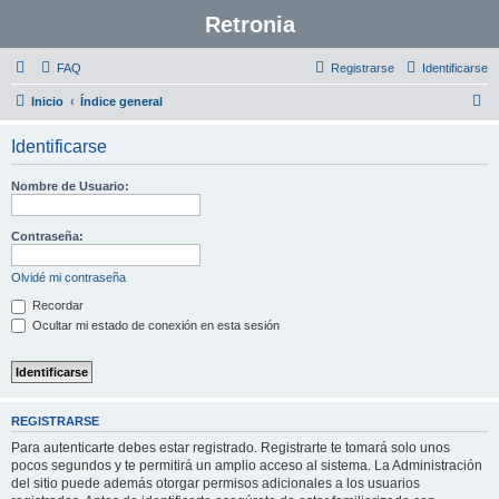
Retronia
FAQ
Registrarse
Identificarse
B
Inicio
Índice general
u
Identificarse
s
c
Nombre de Usuario:
a
r
Contraseña:
Olvidé mi contraseña
Recordar
Ocultar mi estado de conexión en esta sesión
REGISTRARSE
Para autenticarte debes estar registrado. Registrarte te tomará solo unos
pocos segundos y te permitirá un amplio acceso al sistema. La Administración
del sitio puede además otorgar permisos adicionales a los usuarios