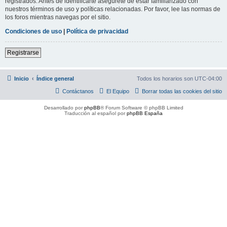
registrados. Antes de identificarte asegúrete de estar familiarizado con
nuestros términos de uso y políticas relacionadas. Por favor, lee las normas de
los foros mientras navegas por el sitio.
Condiciones de uso
|
Política de privacidad
Registrarse
Inicio
Índice general
Todos los horarios son
UTC-04:00
Contáctanos
El Equipo
Borrar todas las cookies del sitio
Desarrollado por
phpBB
® Forum Software © phpBB Limited
Traducción al español por
phpBB España