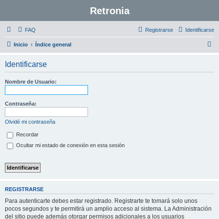
Retronia
FAQ
Registrarse
Identificarse
B
Inicio
Índice general
u
Identificarse
s
c
Nombre de Usuario:
a
r
Contraseña:
Olvidé mi contraseña
Recordar
Ocultar mi estado de conexión en esta sesión
REGISTRARSE
Para autenticarte debes estar registrado. Registrarte te tomará solo unos
pocos segundos y te permitirá un amplio acceso al sistema. La Administración
del sitio puede además otorgar permisos adicionales a los usuarios