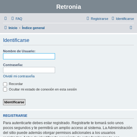
Retronia
FAQ
Registrarse
Identificarse
B
Inicio
Índice general
u
Identificarse
s
c
Nombre de Usuario:
a
r
Contraseña:
Olvidé mi contraseña
Recordar
Ocultar mi estado de conexión en esta sesión
REGISTRARSE
Para autenticarte debes estar registrado. Registrarte te tomará solo unos
pocos segundos y te permitirá un amplio acceso al sistema. La Administración
del sitio puede además otorgar permisos adicionales a los usuarios