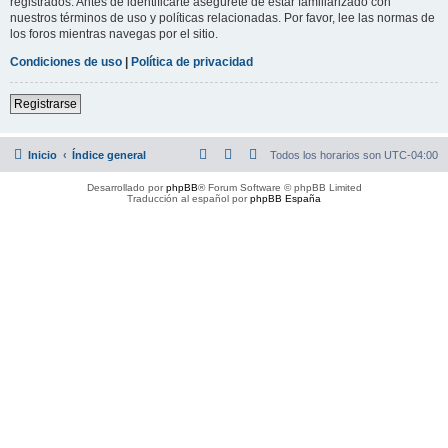
registrados. Antes de identificarte asegúrete de estar familiarizado con
nuestros términos de uso y políticas relacionadas. Por favor, lee las normas de
los foros mientras navegas por el sitio.
Condiciones de uso
|
Política de privacidad
Registrarse
Inicio
Índice general
Todos los horarios son
UTC-04:00
Desarrollado por
phpBB
® Forum Software © phpBB Limited
Traducción al español por
phpBB España