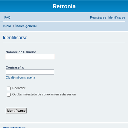
Retronia
FAQ
Registrarse
Identificarse
Inicio
Índice general
B
Identificarse
u
s
c
Nombre de Usuario:
a
r
Contraseña:
Olvidé mi contraseña
Recordar
Ocultar mi estado de conexión en esta sesión