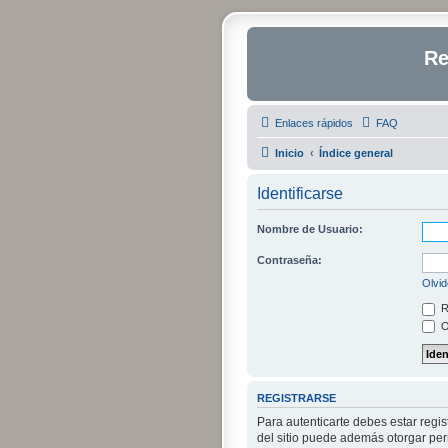
Re
Enlaces rápidos
FAQ
Inicio
Índice general
Identificarse
Nombre de Usuario:
Contraseña:
Olvid
R
O
REGISTRARSE
Para autenticarte debes estar regi
del sitio puede además otorgar perm