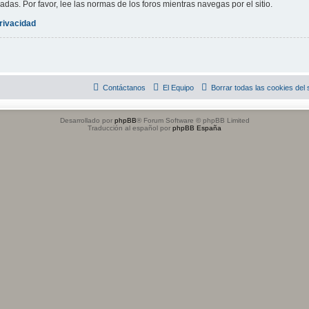
adas. Por favor, lee las normas de los foros mientras navegas por el sitio.
privacidad
Contáctanos
El Equipo
Borrar todas las cookies del s
Desarrollado por
phpBB
® Forum Software © phpBB Limited
Traducción al español por
phpBB España