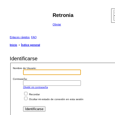
Retronia
Obviar
Enlaces rápidos
FAQ
Inicio
Índice general
Identificarse
Nombre de Usuario:
Contraseña:
Olvidé mi contraseña
Recordar
Ocultar mi estado de conexión en esta sesión