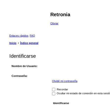
Retronia
Obviar
Enlaces rápidos
FAQ
Inicio
Índice general
Identificarse
Nombre de Usuario:
Contraseña:
Olvidé mi contraseña
Recordar
Ocultar mi estado de conexión en esta sesió