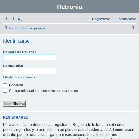
Retronia
FAQ
Registrarse
Identificarse
B
Inicio
Índice general
u
Identificarse
s
c
Nombre de Usuario:
a
r
Contraseña:
Olvidé mi contraseña
Recordar
Ocultar mi estado de conexión en esta sesión
REGISTRARSE
Para autenticarte debes estar registrado. Registrarte te tomará solo unos
pocos segundos y te permitirá un amplio acceso al sistema. La Administración
del sitio puede además otorgar permisos adicionales a los usuarios