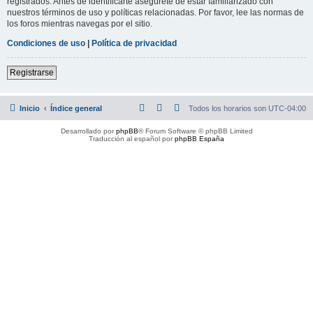
registrados. Antes de identificarte asegúrete de estar familiarizado con
nuestros términos de uso y políticas relacionadas. Por favor, lee las normas de
los foros mientras navegas por el sitio.
Condiciones de uso
|
Política de privacidad
Registrarse
Inicio
Índice general
Todos los horarios son
UTC-04:00
Desarrollado por
phpBB
® Forum Software © phpBB Limited
Traducción al español por
phpBB España