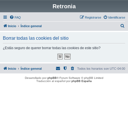
Retronia
FAQ
Registrarse
Identificarse
B
Inicio
Índice general
u
Borrar todas las cookies del sitio
s
c
¿Estás seguro de querer borrar todas las cookies de este sitio?
a
r
Inicio
Índice general
Todos los horarios son
UTC-04:00
Desarrollado por
phpBB
® Forum Software © phpBB Limited
Traducción al español por
phpBB España