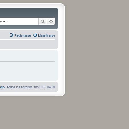
Buscar
Búsqueda avanzada
Registrarse
Identificarse
itio
Todos los horarios son
UTC-04:00