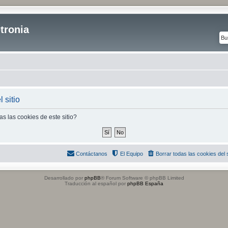
tronia
 sitio
s las cookies de este sitio?
Contáctanos
El Equipo
Borrar todas las cookies del s
Desarrollado por
phpBB
® Forum Software © phpBB Limited
Traducción al español por
phpBB España