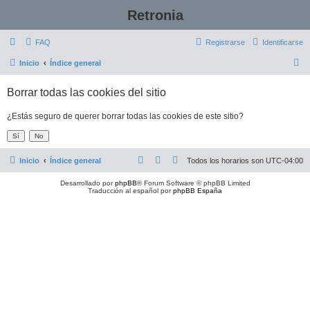
Retronia
FAQ
Registrarse
Identificarse
B
Inicio
Índice general
u
Borrar todas las cookies del sitio
s
c
¿Estás seguro de querer borrar todas las cookies de este sitio?
a
r
Inicio
Índice general
Todos los horarios son
UTC-04:00
Desarrollado por
phpBB
® Forum Software © phpBB Limited
Traducción al español por
phpBB España