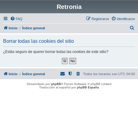
Retronia
FAQ
Registrarse
Identificarse
B
Inicio
Índice general
u
Borrar todas las cookies del sitio
s
c
¿Estás seguro de querer borrar todas las cookies de este sitio?
a
r
Inicio
Índice general
Todos los horarios son
UTC-04:00
Desarrollado por
phpBB
® Forum Software © phpBB Limited
Traducción al español por
phpBB España