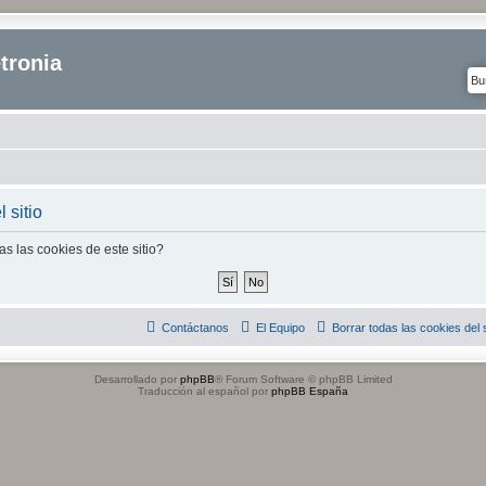
tronia
 sitio
s las cookies de este sitio?
Contáctanos
El Equipo
Borrar todas las cookies del s
Desarrollado por
phpBB
® Forum Software © phpBB Limited
Traducción al español por
phpBB España