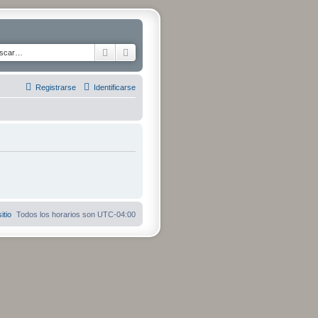
Buscar
Búsqueda avanzada
Registrarse
Identificarse
itio
Todos los horarios son
UTC-04:00