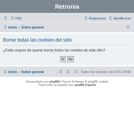
Retronia
FAQ
Registrarse
Identificarse
B
Inicio
Índice general
u
Borrar todas las cookies del sitio
s
c
¿Estás seguro de querer borrar todas las cookies de este sitio?
a
r
Inicio
Índice general
Todos los horarios son
UTC-04:00
Desarrollado por
phpBB
® Forum Software © phpBB Limited
Traducción al español por
phpBB España