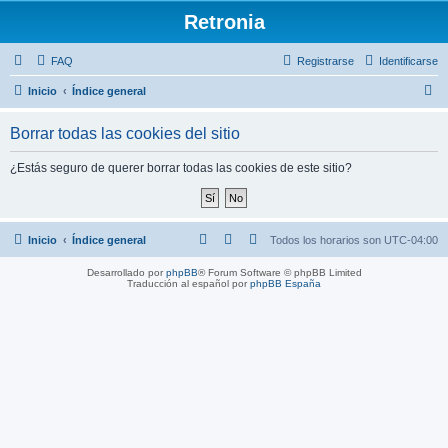
Retronia
FAQ
Registrarse
Identificarse
B
Inicio
Índice general
u
Borrar todas las cookies del sitio
s
c
¿Estás seguro de querer borrar todas las cookies de este sitio?
a
r
Inicio
Índice general
Todos los horarios son
UTC-04:00
Desarrollado por
phpBB
® Forum Software © phpBB Limited
Traducción al español por
phpBB España