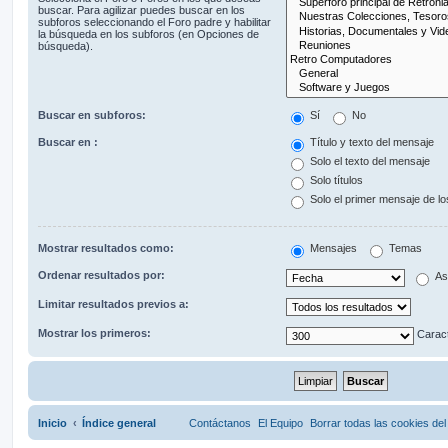
buscar. Para agilizar puedes buscar en los
subforos seleccionando el Foro padre y habilitar
la búsqueda en los subforos (en Opciones de
búsqueda).
Buscar en subforos:
Sí
No
Buscar en :
Título y texto del mensaje
Solo el texto del mensaje
Solo títulos
Solo el primer mensaje de l
Mostrar resultados como:
Mensajes
Temas
Ordenar resultados por:
As
Limitar resultados previos a:
Mostrar los primeros:
Caract
Inicio
Índice general
Contáctanos
El Equipo
Borrar todas las cookies del 