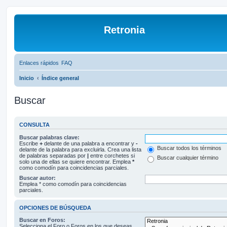
Retronia
Enlaces rápidos
FAQ
Inicio
Índice general
Buscar
CONSULTA
Buscar palabras clave:
Escribe
+
delante de una palabra a encontrar y
-
Buscar todos los términos
delante de la palabra para excluirla. Crea una lista
de palabras separadas por
|
entre corchetes si
Buscar cualquier término
solo una de ellas se quiere encontrar. Emplea
*
como comodín para coincidencias parciales.
Buscar autor:
Emplea * como comodín para coincidencias
parciales.
OPCIONES DE BÚSQUEDA
Buscar en Foros:
Selecciona el Foro o Foros en los que deseas