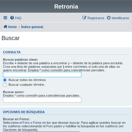
Retronia
FAQ
Registrarse
Identificarse
Inicio
Índice general
Buscar
CONSULTA
Buscar palabras clave:
Escribe
+
delante de una palabra a encontrar y
-
delante de la palabra para excluirla.
Crea una lista de palabras separadas por
|
entre corchetes si solo una de ellas se
quiere encontrar. Emplea
*
como comodín para coincidencias parciales.
Buscar todos los términos
Buscar cualquier término
Buscar autor:
Emplea * como comodín para coincidencias parciales.
OPCIONES DE BÚSQUEDA
Buscar en Foros:
Selecciona el Foro o Foros en los que deseas buscar. Para agilizar puedes buscar en
los subforos seleccionando el Foro padre y habilitar la búsqueda en los subforos (en
Opciones de búsqueda).