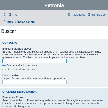
Retronia
FAQ
Registrarse
Identificarse
Inicio
Índice general
Buscar
CONSULTA
Buscar palabras clave:
Escribe
+
delante de una palabra a encontrar y
-
delante de la palabra para excluirla.
Crea una lista de palabras separadas por
|
entre corchetes si solo una de ellas se
quiere encontrar. Emplea
*
como comodín para coincidencias parciales.
Buscar todos los términos
Buscar cualquier término
Buscar autor:
Emplea * como comodín para coincidencias parciales.
OPCIONES DE BÚSQUEDA
Buscar en Foros:
Selecciona el Foro o Foros en los que deseas buscar. Para agilizar puedes buscar en
los subforos seleccionando el Foro padre y habilitar la búsqueda en los subforos (en
Opciones de búsqueda).