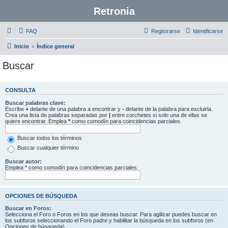
Retronia
FAQ
Registrarse
Identificarse
Inicio
Índice general
Buscar
CONSULTA
Buscar palabras clave:
Escribe
+
delante de una palabra a encontrar y
-
delante de la palabra para excluirla.
Crea una lista de palabras separadas por
|
entre corchetes si solo una de ellas se
quiere encontrar. Emplea
*
como comodín para coincidencias parciales.
Buscar todos los términos
Buscar cualquier término
Buscar autor:
Emplea * como comodín para coincidencias parciales.
OPCIONES DE BÚSQUEDA
Buscar en Foros:
Selecciona el Foro o Foros en los que deseas buscar. Para agilizar puedes buscar en
los subforos seleccionando el Foro padre y habilitar la búsqueda en los subforos (en
Opciones de búsqueda).