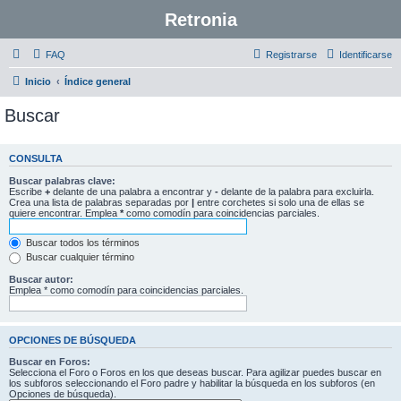
Retronia
FAQ
Registrarse
Identificarse
Inicio
Índice general
Buscar
CONSULTA
Buscar palabras clave:
Escribe
+
delante de una palabra a encontrar y
-
delante de la palabra para excluirla.
Crea una lista de palabras separadas por
|
entre corchetes si solo una de ellas se
quiere encontrar. Emplea
*
como comodín para coincidencias parciales.
Buscar todos los términos
Buscar cualquier término
Buscar autor:
Emplea * como comodín para coincidencias parciales.
OPCIONES DE BÚSQUEDA
Buscar en Foros:
Selecciona el Foro o Foros en los que deseas buscar. Para agilizar puedes buscar en
los subforos seleccionando el Foro padre y habilitar la búsqueda en los subforos (en
Opciones de búsqueda).