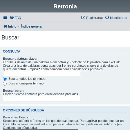
Retronia
FAQ
Registrarse
Identificarse
Inicio
Índice general
Buscar
CONSULTA
Buscar palabras clave:
Escribe
+
delante de una palabra a encontrar y
-
delante de la palabra para excluirla.
Crea una lista de palabras separadas por
|
entre corchetes si solo una de ellas se
quiere encontrar. Emplea
*
como comodín para coincidencias parciales.
Buscar todos los términos
Buscar cualquier término
Buscar autor:
Emplea * como comodín para coincidencias parciales.
OPCIONES DE BÚSQUEDA
Buscar en Foros:
Selecciona el Foro o Foros en los que deseas buscar. Para agilizar puedes buscar en
los subforos seleccionando el Foro padre y habilitar la búsqueda en los subforos (en
Opciones de búsqueda).