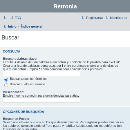
Retronia
FAQ
Registrarse
Identificarse
Inicio
Índice general
Buscar
CONSULTA
Buscar palabras clave:
Escribe
+
delante de una palabra a encontrar y
-
delante de la palabra para excluirla.
Crea una lista de palabras separadas por
|
entre corchetes si solo una de ellas se
quiere encontrar. Emplea
*
como comodín para coincidencias parciales.
Buscar todos los términos
Buscar cualquier término
Buscar autor:
Emplea * como comodín para coincidencias parciales.
OPCIONES DE BÚSQUEDA
Buscar en Foros:
Selecciona el Foro o Foros en los que deseas buscar. Para agilizar puedes buscar en
los subforos seleccionando el Foro padre y habilitar la búsqueda en los subforos (en
Opciones de búsqueda).