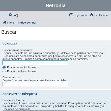
Retronia
FAQ
Registrarse
Identificarse
Inicio
Índice general
Buscar
CONSULTA
Buscar palabras clave:
Escribe
+
delante de una palabra a encontrar y
-
delante de la palabra para excluirla.
Crea una lista de palabras separadas por
|
entre corchetes si solo una de ellas se
quiere encontrar. Emplea
*
como comodín para coincidencias parciales.
Buscar todos los términos
Buscar cualquier término
Buscar autor:
Emplea * como comodín para coincidencias parciales.
OPCIONES DE BÚSQUEDA
Buscar en Foros:
Selecciona el Foro o Foros en los que deseas buscar. Para agilizar puedes buscar en
los subforos seleccionando el Foro padre y habilitar la búsqueda en los subforos (en
Opciones de búsqueda).