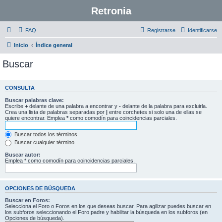
Retronia
FAQ
Registrarse
Identificarse
Inicio
Índice general
Buscar
CONSULTA
Buscar palabras clave:
Escribe
+
delante de una palabra a encontrar y
-
delante de la palabra para excluirla.
Crea una lista de palabras separadas por
|
entre corchetes si solo una de ellas se
quiere encontrar. Emplea
*
como comodín para coincidencias parciales.
Buscar todos los términos
Buscar cualquier término
Buscar autor:
Emplea * como comodín para coincidencias parciales.
OPCIONES DE BÚSQUEDA
Buscar en Foros:
Selecciona el Foro o Foros en los que deseas buscar. Para agilizar puedes buscar en
los subforos seleccionando el Foro padre y habilitar la búsqueda en los subforos (en
Opciones de búsqueda).