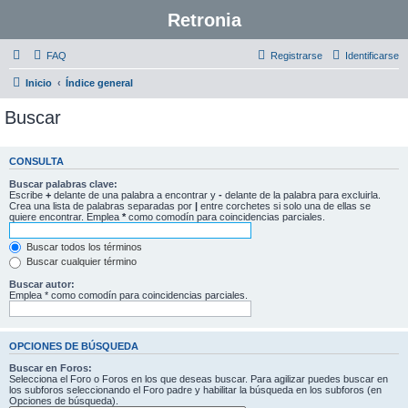
Retronia
FAQ
Registrarse
Identificarse
Inicio
Índice general
Buscar
CONSULTA
Buscar palabras clave:
Escribe
+
delante de una palabra a encontrar y
-
delante de la palabra para excluirla.
Crea una lista de palabras separadas por
|
entre corchetes si solo una de ellas se
quiere encontrar. Emplea
*
como comodín para coincidencias parciales.
Buscar todos los términos
Buscar cualquier término
Buscar autor:
Emplea * como comodín para coincidencias parciales.
OPCIONES DE BÚSQUEDA
Buscar en Foros:
Selecciona el Foro o Foros en los que deseas buscar. Para agilizar puedes buscar en
los subforos seleccionando el Foro padre y habilitar la búsqueda en los subforos (en
Opciones de búsqueda).