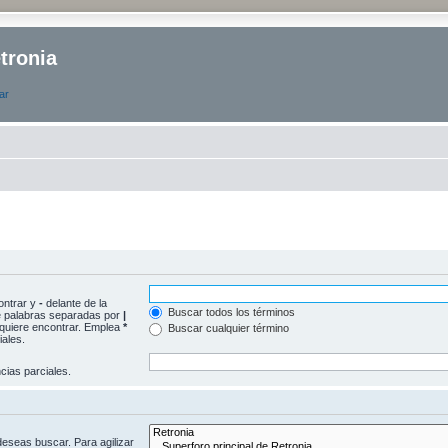
tronia
ar
ontrar y
-
delante de la
Buscar todos los términos
 de palabras separadas por
|
e quiere encontrar. Emplea
*
Buscar cualquier término
ales.
ias parciales.
deseas buscar. Para agilizar