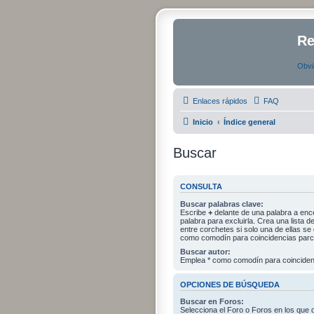
Re
Obvi
Enlaces rápidos
FAQ
Inicio
Índice general
Buscar
CONSULTA
Buscar palabras clave:
Escribe
+
delante de una palabra a enc
palabra para excluirla. Crea una lista
entre corchetes si solo una de ellas s
como comodín para coincidencias parci
Buscar autor:
Emplea * como comodín para coincidenc
OPCIONES DE BÚSQUEDA
Buscar en Foros:
Selecciona el Foro o Foros en los que 