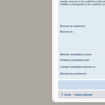
puedes buscar en los subforos selecci
habilitar la búsqueda en los subforos 
Buscar en subforos:
Buscar en :
Mostrar resultados como:
Ordenar resultados por:
Limitar resultados previos a:
Mostrar los primeros:
Inicio
Índice general