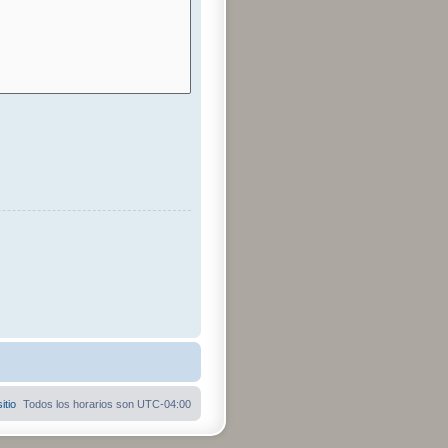
itio
Todos los horarios son
UTC-04:00