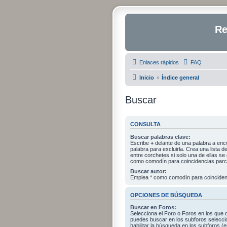
Re
Enlaces rápidos
FAQ
Inicio
Índice general
Buscar
CONSULTA
Buscar palabras clave:
Escribe
+
delante de una palabra a enc
palabra para excluirla. Crea una lista
entre corchetes si solo una de ellas s
como comodín para coincidencias parci
Buscar autor:
Emplea * como comodín para coincidenc
OPCIONES DE BÚSQUEDA
Buscar en Foros:
Selecciona el Foro o Foros en los que 
puedes buscar en los subforos selecci
habilitar la búsqueda en los subforos 