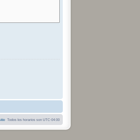
itio
Todos los horarios son
UTC-04:00