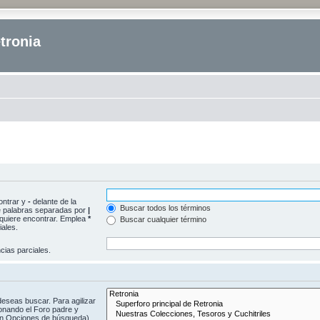
tronia
ontrar y
-
delante de la
Buscar todos los términos
 de palabras separadas por
|
e quiere encontrar. Emplea
*
Buscar cualquier término
ales.
ias parciales.
deseas buscar. Para agilizar
onando el Foro padre y
(en Opciones de búsqueda).