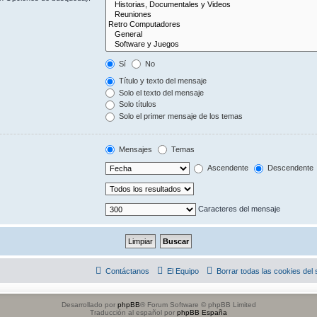
Sí
No
Título y texto del mensaje
Solo el texto del mensaje
Solo títulos
Solo el primer mensaje de los temas
Mensajes
Temas
Ascendente
Descendente
Caracteres del mensaje
Contáctanos
El Equipo
Borrar todas las cookies del s
Desarrollado por
phpBB
® Forum Software © phpBB Limited
Traducción al español por
phpBB España