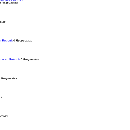
0
Respuestas
stas
 Retronia
0
Respuestas
de en Retronia
0
Respuestas
0
Respuestas
as
estas