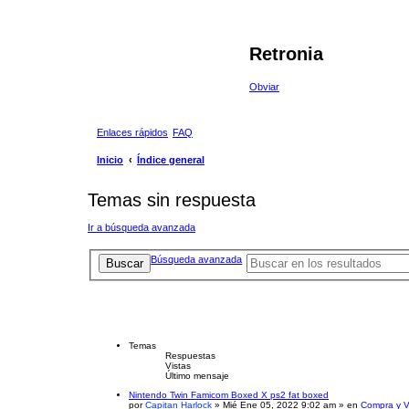
Retronia
Obviar
Enlaces rápidos
FAQ
Inicio
Índice general
Temas sin respuesta
Ir a búsqueda avanzada
Búsqueda avanzada
Buscar
Temas
Respuestas
Vistas
Último mensaje
Nintendo Twin Famicom Boxed X ps2 fat boxed
por
Capitan Harlock
» Mié Ene 05, 2022 9:02 am » en
Compra y V