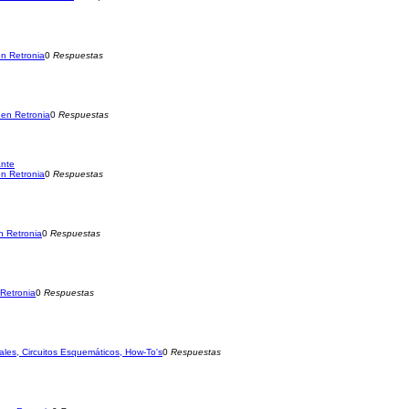
n Retronia
0
Respuestas
en Retronia
0
Respuestas
ante
n Retronia
0
Respuestas
 Retronia
0
Respuestas
Retronia
0
Respuestas
ales, Circuitos Esquemáticos, How-To's
0
Respuestas