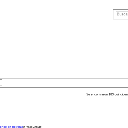
Se encontraron 183 coincide
ende en Retronia
0
Respuestas