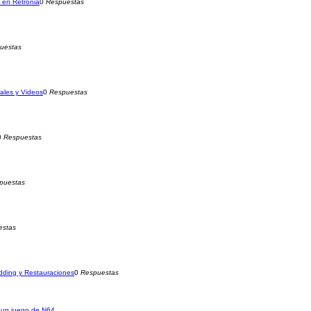
 en Retronia
0
Respuestas
uestas
ales y Videos
0
Respuestas
0
Respuestas
puestas
estas
dding y Restauraciones
0
Respuestas
 un juego de N64