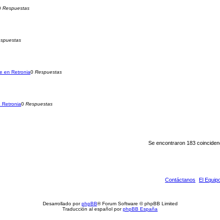
0
Respuestas
spuestas
e en Retronia
0
Respuestas
 Retronia
0
Respuestas
Se encontraron 183 coincide
Contáctanos
El Equip
Desarrollado por
phpBB
® Forum Software © phpBB Limited
Traducción al español por
phpBB España