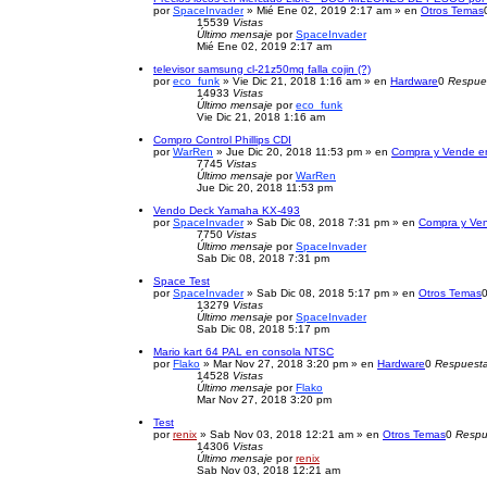
por
SpaceInvader
» Mié Ene 02, 2019 2:17 am » en
Otros Temas
15539
Vistas
Último mensaje
por
SpaceInvader
Mié Ene 02, 2019 2:17 am
televisor samsung cl-21z50mq falla cojin (?)
por
eco_funk
» Vie Dic 21, 2018 1:16 am » en
Hardware
0
Respue
14933
Vistas
Último mensaje
por
eco_funk
Vie Dic 21, 2018 1:16 am
Compro Control Phillips CDI
por
WarRen
» Jue Dic 20, 2018 11:53 pm » en
Compra y Vende en
7745
Vistas
Último mensaje
por
WarRen
Jue Dic 20, 2018 11:53 pm
Vendo Deck Yamaha KX-493
por
SpaceInvader
» Sab Dic 08, 2018 7:31 pm » en
Compra y Ven
7750
Vistas
Último mensaje
por
SpaceInvader
Sab Dic 08, 2018 7:31 pm
Space Test
por
SpaceInvader
» Sab Dic 08, 2018 5:17 pm » en
Otros Temas
13279
Vistas
Último mensaje
por
SpaceInvader
Sab Dic 08, 2018 5:17 pm
Mario kart 64 PAL en consola NTSC
por
Flako
» Mar Nov 27, 2018 3:20 pm » en
Hardware
0
Respuest
14528
Vistas
Último mensaje
por
Flako
Mar Nov 27, 2018 3:20 pm
Test
por
renix
» Sab Nov 03, 2018 12:21 am » en
Otros Temas
0
Respu
14306
Vistas
Último mensaje
por
renix
Sab Nov 03, 2018 12:21 am