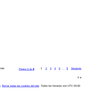
1
ncias
2
3
4
5
…
8
Siguiente
Página
1
de
8
Ir a
o
Borrar todas las cookies del sitio
Todos los horarios son
UTC-04:00