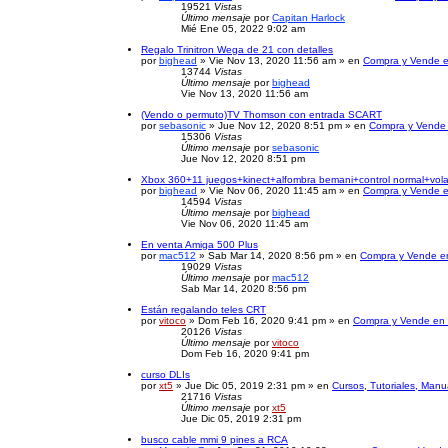
19521
Vistas
Último mensaje
por
Capitan Harlock
Mié Ene 05, 2022 9:02 am
Regalo Trinitron Wega de 21 con detalles
por
bighead
» Vie Nov 13, 2020 11:56 am » en
Compra y Vende e
13744
Vistas
Último mensaje
por
bighead
Vie Nov 13, 2020 11:56 am
(Vendo o permuto)TV Thomson con entrada SCART
por
sebasonic
» Jue Nov 12, 2020 8:51 pm » en
Compra y Vende 
15306
Vistas
Último mensaje
por
sebasonic
Jue Nov 12, 2020 8:51 pm
Xbox 360+11 juegos+kinect+alfombra bemani+control normal+vol
por
bighead
» Vie Nov 06, 2020 11:45 am » en
Compra y Vende e
14594
Vistas
Último mensaje
por
bighead
Vie Nov 06, 2020 11:45 am
En venta Amiga 500 Plus
por
mac512
» Sab Mar 14, 2020 8:56 pm » en
Compra y Vende en
19029
Vistas
Último mensaje
por
mac512
Sab Mar 14, 2020 8:56 pm
Están regalando teles CRT
por
vitoco
» Dom Feb 16, 2020 9:41 pm » en
Compra y Vende en 
20126
Vistas
Último mensaje
por
vitoco
Dom Feb 16, 2020 9:41 pm
curso DLIs
por
xt5
» Jue Dic 05, 2019 2:31 pm » en
Cursos, Tutoriales, Manu
21716
Vistas
Último mensaje
por
xt5
Jue Dic 05, 2019 2:31 pm
busco cable mmi 9 pines a RCA