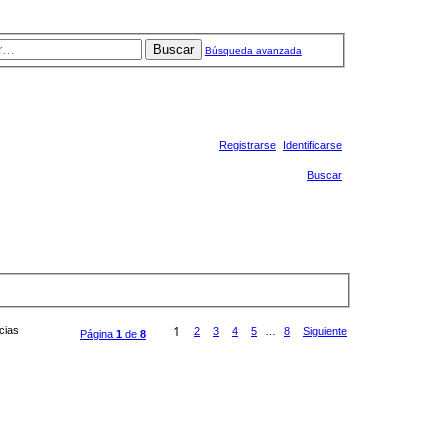
Buscar
Búsqueda avanzada
Registrarse
Identificarse
Buscar
1
ncias
2
3
4
5
…
8
Siguiente
Página
1
de
8