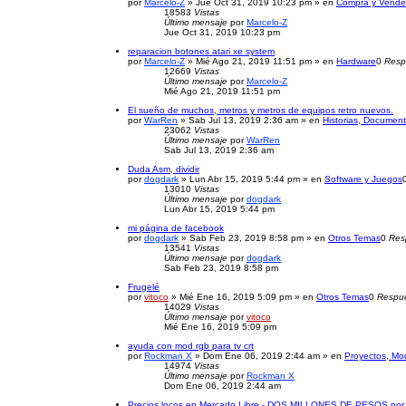
por
Marcelo-Z
» Jue Oct 31, 2019 10:23 pm » en
Compra y Vende
18583
Vistas
Último mensaje
por
Marcelo-Z
Jue Oct 31, 2019 10:23 pm
reparacion botones atari xe system
por
Marcelo-Z
» Mié Ago 21, 2019 11:51 pm » en
Hardware
0
Resp
12669
Vistas
Último mensaje
por
Marcelo-Z
Mié Ago 21, 2019 11:51 pm
El sueño de muchos, metros y metros de equipos retro nuevos.
por
WarRen
» Sab Jul 13, 2019 2:36 am » en
Historias, Document
23062
Vistas
Último mensaje
por
WarRen
Sab Jul 13, 2019 2:36 am
Duda Asm, dividir
por
dogdark
» Lun Abr 15, 2019 5:44 pm » en
Software y Juegos
13010
Vistas
Último mensaje
por
dogdark
Lun Abr 15, 2019 5:44 pm
mi página de facebook
por
dogdark
» Sab Feb 23, 2019 8:58 pm » en
Otros Temas
0
Res
13541
Vistas
Último mensaje
por
dogdark
Sab Feb 23, 2019 8:58 pm
Frugelé
por
vitoco
» Mié Ene 16, 2019 5:09 pm » en
Otros Temas
0
Respu
14029
Vistas
Último mensaje
por
vitoco
Mié Ene 16, 2019 5:09 pm
ayuda con mod rgb para tv crt
por
Rockman X
» Dom Ene 06, 2019 2:44 am » en
Proyectos, Mo
14974
Vistas
Último mensaje
por
Rockman X
Dom Ene 06, 2019 2:44 am
Precios locos en Mercado Libre - DOS MILLONES DE PESOS por