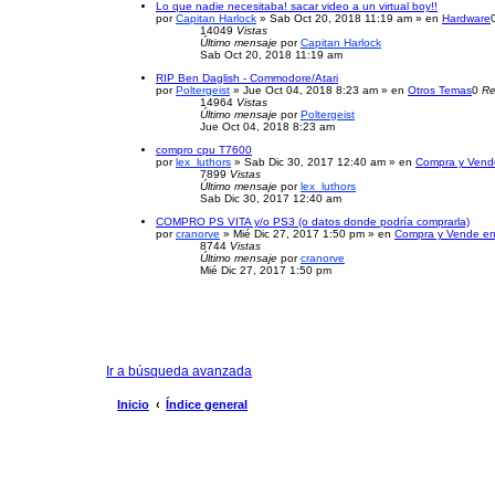
Lo que nadie necesitaba! sacar video a un virtual boy!!
por
Capitan Harlock
» Sab Oct 20, 2018 11:19 am » en
Hardware
14049
Vistas
Último mensaje
por
Capitan Harlock
Sab Oct 20, 2018 11:19 am
RIP Ben Daglish - Commodore/Atari
por
Poltergeist
» Jue Oct 04, 2018 8:23 am » en
Otros Temas
0
Re
14964
Vistas
Último mensaje
por
Poltergeist
Jue Oct 04, 2018 8:23 am
compro cpu T7600
por
lex_luthors
» Sab Dic 30, 2017 12:40 am » en
Compra y Vend
7899
Vistas
Último mensaje
por
lex_luthors
Sab Dic 30, 2017 12:40 am
COMPRO PS VITA y/o PS3 (o datos donde podría comprarla)
por
cranorve
» Mié Dic 27, 2017 1:50 pm » en
Compra y Vende en
8744
Vistas
Último mensaje
por
cranorve
Mié Dic 27, 2017 1:50 pm
Ir a búsqueda avanzada
Inicio
Índice general