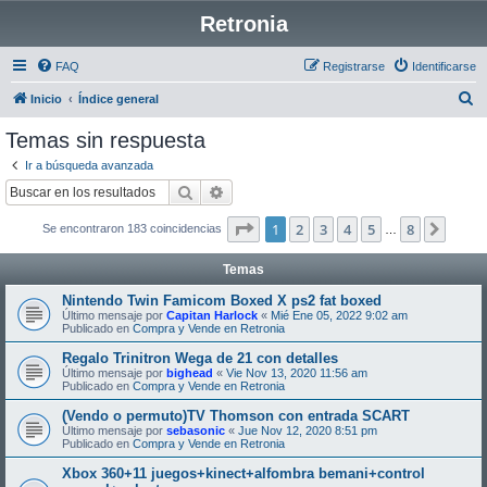
Retronia
FAQ
Registrarse
Identificarse
B
Inicio
Índice general
u
Temas sin respuesta
s
Ir a búsqueda avanzada
c
Buscar
Búsqueda avanzada
a
Página
1
de
8
1
2
3
4
5
8
Sigui
Se encontraron 183 coincidencias
r
…
Temas
Nintendo Twin Famicom Boxed X ps2 fat boxed
Último mensaje por
Capitan Harlock
«
Mié Ene 05, 2022 9:02 am
Publicado en
Compra y Vende en Retronia
Regalo Trinitron Wega de 21 con detalles
Último mensaje por
bighead
«
Vie Nov 13, 2020 11:56 am
Publicado en
Compra y Vende en Retronia
(Vendo o permuto)TV Thomson con entrada SCART
Último mensaje por
sebasonic
«
Jue Nov 12, 2020 8:51 pm
Publicado en
Compra y Vende en Retronia
Xbox 360+11 juegos+kinect+alfombra bemani+control