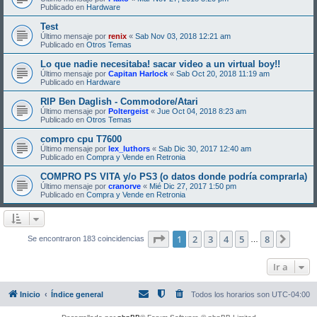
Publicado en
Hardware
Test
Último mensaje por
renix
«
Sab Nov 03, 2018 12:21 am
Publicado en
Otros Temas
Lo que nadie necesitaba! sacar video a un virtual boy!!
Último mensaje por
Capitan Harlock
«
Sab Oct 20, 2018 11:19 am
Publicado en
Hardware
RIP Ben Daglish - Commodore/Atari
Último mensaje por
Poltergeist
«
Jue Oct 04, 2018 8:23 am
Publicado en
Otros Temas
compro cpu T7600
Último mensaje por
lex_luthors
«
Sab Dic 30, 2017 12:40 am
Publicado en
Compra y Vende en Retronia
COMPRO PS VITA y/o PS3 (o datos donde podría comprarla)
Último mensaje por
cranorve
«
Mié Dic 27, 2017 1:50 pm
Publicado en
Compra y Vende en Retronia
Página
1
de
8
1
2
3
4
5
8
Sigui
Se encontraron 183 coincidencias
…
Ir a
Inicio
Índice general
Todos los horarios son
UTC-04:00