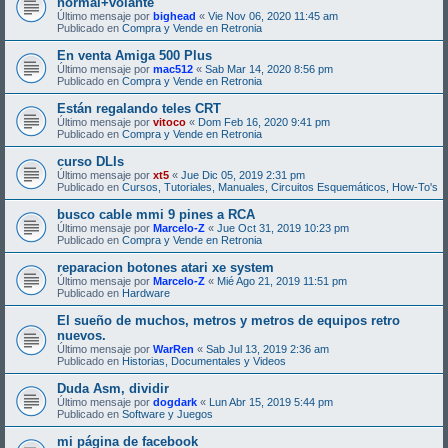
normal+volante
Último mensaje por
bighead
«
Vie Nov 06, 2020 11:45 am
Publicado en
Compra y Vende en Retronia
En venta Amiga 500 Plus
Último mensaje por
mac512
«
Sab Mar 14, 2020 8:56 pm
Publicado en
Compra y Vende en Retronia
Están regalando teles CRT
Último mensaje por
vitoco
«
Dom Feb 16, 2020 9:41 pm
Publicado en
Compra y Vende en Retronia
curso DLIs
Último mensaje por
xt5
«
Jue Dic 05, 2019 2:31 pm
Publicado en
Cursos, Tutoriales, Manuales, Circuitos Esquemáticos, How-To's
busco cable mmi 9 pines a RCA
Último mensaje por
Marcelo-Z
«
Jue Oct 31, 2019 10:23 pm
Publicado en
Compra y Vende en Retronia
reparacion botones atari xe system
Último mensaje por
Marcelo-Z
«
Mié Ago 21, 2019 11:51 pm
Publicado en
Hardware
El sueño de muchos, metros y metros de equipos retro
nuevos.
Último mensaje por
WarRen
«
Sab Jul 13, 2019 2:36 am
Publicado en
Historias, Documentales y Videos
Duda Asm, dividir
Último mensaje por
dogdark
«
Lun Abr 15, 2019 5:44 pm
Publicado en
Software y Juegos
mi página de facebook