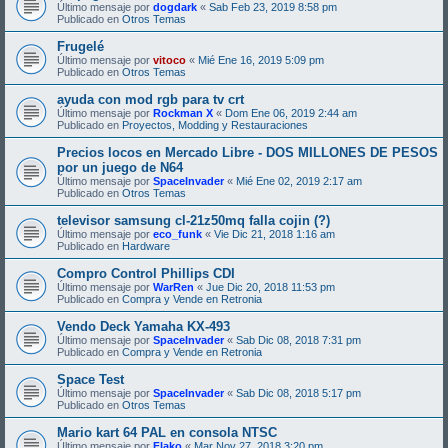
Último mensaje por
dogdark
«
Sab Feb 23, 2019 8:58 pm
Publicado en
Otros Temas
Frugelé
Último mensaje por
vitoco
«
Mié Ene 16, 2019 5:09 pm
Publicado en
Otros Temas
ayuda con mod rgb para tv crt
Último mensaje por
Rockman X
«
Dom Ene 06, 2019 2:44 am
Publicado en
Proyectos, Modding y Restauraciones
Precios locos en Mercado Libre - DOS MILLONES DE PESOS
por un juego de N64
Último mensaje por
SpaceInvader
«
Mié Ene 02, 2019 2:17 am
Publicado en
Otros Temas
televisor samsung cl-21z50mq falla cojin (?)
Último mensaje por
eco_funk
«
Vie Dic 21, 2018 1:16 am
Publicado en
Hardware
Compro Control Phillips CDI
Último mensaje por
WarRen
«
Jue Dic 20, 2018 11:53 pm
Publicado en
Compra y Vende en Retronia
Vendo Deck Yamaha KX-493
Último mensaje por
SpaceInvader
«
Sab Dic 08, 2018 7:31 pm
Publicado en
Compra y Vende en Retronia
Space Test
Último mensaje por
SpaceInvader
«
Sab Dic 08, 2018 5:17 pm
Publicado en
Otros Temas
Mario kart 64 PAL en consola NTSC
Último mensaje por
Flako
«
Mar Nov 27, 2018 3:20 pm