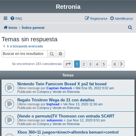
Retronia
FAQ
Registrarse
Identificarse
B
Inicio
Índice general
u
Temas sin respuesta
s
Ir a búsqueda avanzada
c
Buscar
Búsqueda avanzada
a
Página
1
de
8
1
2
3
4
5
8
Sigui
Se encontraron 183 coincidencias
r
…
Temas
Nintendo Twin Famicom Boxed X ps2 fat boxed
Último mensaje por
Capitan Harlock
«
Mié Ene 05, 2022 9:02 am
Publicado en
Compra y Vende en Retronia
Regalo Trinitron Wega de 21 con detalles
Último mensaje por
bighead
«
Vie Nov 13, 2020 11:56 am
Publicado en
Compra y Vende en Retronia
(Vendo o permuto)TV Thomson con entrada SCART
Último mensaje por
sebasonic
«
Jue Nov 12, 2020 8:51 pm
Publicado en
Compra y Vende en Retronia
Xbox 360+11 juegos+kinect+alfombra bemani+control