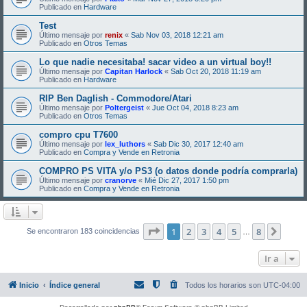
Publicado en
Hardware
Test
Último mensaje por
renix
«
Sab Nov 03, 2018 12:21 am
Publicado en
Otros Temas
Lo que nadie necesitaba! sacar video a un virtual boy!!
Último mensaje por
Capitan Harlock
«
Sab Oct 20, 2018 11:19 am
Publicado en
Hardware
RIP Ben Daglish - Commodore/Atari
Último mensaje por
Poltergeist
«
Jue Oct 04, 2018 8:23 am
Publicado en
Otros Temas
compro cpu T7600
Último mensaje por
lex_luthors
«
Sab Dic 30, 2017 12:40 am
Publicado en
Compra y Vende en Retronia
COMPRO PS VITA y/o PS3 (o datos donde podría comprarla)
Último mensaje por
cranorve
«
Mié Dic 27, 2017 1:50 pm
Publicado en
Compra y Vende en Retronia
Página
1
de
8
1
2
3
4
5
8
Sigui
Se encontraron 183 coincidencias
…
Ir a
Inicio
Índice general
Todos los horarios son
UTC-04:00