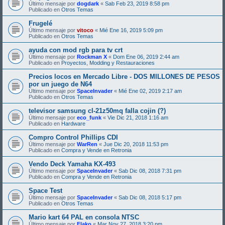
Último mensaje por
dogdark
«
Sab Feb 23, 2019 8:58 pm
Publicado en
Otros Temas
Frugelé
Último mensaje por
vitoco
«
Mié Ene 16, 2019 5:09 pm
Publicado en
Otros Temas
ayuda con mod rgb para tv crt
Último mensaje por
Rockman X
«
Dom Ene 06, 2019 2:44 am
Publicado en
Proyectos, Modding y Restauraciones
Precios locos en Mercado Libre - DOS MILLONES DE PESOS
por un juego de N64
Último mensaje por
SpaceInvader
«
Mié Ene 02, 2019 2:17 am
Publicado en
Otros Temas
televisor samsung cl-21z50mq falla cojin (?)
Último mensaje por
eco_funk
«
Vie Dic 21, 2018 1:16 am
Publicado en
Hardware
Compro Control Phillips CDI
Último mensaje por
WarRen
«
Jue Dic 20, 2018 11:53 pm
Publicado en
Compra y Vende en Retronia
Vendo Deck Yamaha KX-493
Último mensaje por
SpaceInvader
«
Sab Dic 08, 2018 7:31 pm
Publicado en
Compra y Vende en Retronia
Space Test
Último mensaje por
SpaceInvader
«
Sab Dic 08, 2018 5:17 pm
Publicado en
Otros Temas
Mario kart 64 PAL en consola NTSC
Último mensaje por
Flako
«
Mar Nov 27, 2018 3:20 pm