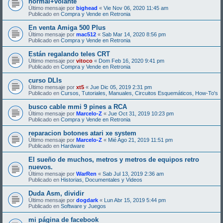
normal+volante
Último mensaje por
bighead
«
Vie Nov 06, 2020 11:45 am
Publicado en
Compra y Vende en Retronia
En venta Amiga 500 Plus
Último mensaje por
mac512
«
Sab Mar 14, 2020 8:56 pm
Publicado en
Compra y Vende en Retronia
Están regalando teles CRT
Último mensaje por
vitoco
«
Dom Feb 16, 2020 9:41 pm
Publicado en
Compra y Vende en Retronia
curso DLIs
Último mensaje por
xt5
«
Jue Dic 05, 2019 2:31 pm
Publicado en
Cursos, Tutoriales, Manuales, Circuitos Esquemáticos, How-To's
busco cable mmi 9 pines a RCA
Último mensaje por
Marcelo-Z
«
Jue Oct 31, 2019 10:23 pm
Publicado en
Compra y Vende en Retronia
reparacion botones atari xe system
Último mensaje por
Marcelo-Z
«
Mié Ago 21, 2019 11:51 pm
Publicado en
Hardware
El sueño de muchos, metros y metros de equipos retro
nuevos.
Último mensaje por
WarRen
«
Sab Jul 13, 2019 2:36 am
Publicado en
Historias, Documentales y Videos
Duda Asm, dividir
Último mensaje por
dogdark
«
Lun Abr 15, 2019 5:44 pm
Publicado en
Software y Juegos
mi página de facebook