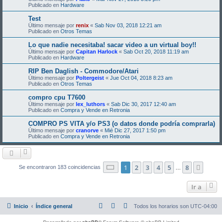
Publicado en
Hardware
Test
Último mensaje por
renix
«
Sab Nov 03, 2018 12:21 am
Publicado en
Otros Temas
Lo que nadie necesitaba! sacar video a un virtual boy!!
Último mensaje por
Capitan Harlock
«
Sab Oct 20, 2018 11:19 am
Publicado en
Hardware
RIP Ben Daglish - Commodore/Atari
Último mensaje por
Poltergeist
«
Jue Oct 04, 2018 8:23 am
Publicado en
Otros Temas
compro cpu T7600
Último mensaje por
lex_luthors
«
Sab Dic 30, 2017 12:40 am
Publicado en
Compra y Vende en Retronia
COMPRO PS VITA y/o PS3 (o datos donde podría comprarla)
Último mensaje por
cranorve
«
Mié Dic 27, 2017 1:50 pm
Publicado en
Compra y Vende en Retronia
Página
1
de
8
1
2
3
4
5
8
Sigui
Se encontraron 183 coincidencias
…
Ir a
Inicio
Índice general
Todos los horarios son
UTC-04:00