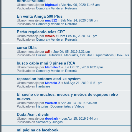
normal+volante
Último mensaje por
bighead
«
Vie Nov 06, 2020 11:45 am
Publicado en
Compra y Vende en Retronia
En venta Amiga 500 Plus
Último mensaje por
mac512
«
Sab Mar 14, 2020 8:56 pm
Publicado en
Compra y Vende en Retronia
Están regalando teles CRT
Último mensaje por
vitoco
«
Dom Feb 16, 2020 9:41 pm
Publicado en
Compra y Vende en Retronia
curso DLIs
Último mensaje por
xt5
«
Jue Dic 05, 2019 2:31 pm
Publicado en
Cursos, Tutoriales, Manuales, Circuitos Esquemáticos, How-To's
busco cable mmi 9 pines a RCA
Último mensaje por
Marcelo-Z
«
Jue Oct 31, 2019 10:23 pm
Publicado en
Compra y Vende en Retronia
reparacion botones atari xe system
Último mensaje por
Marcelo-Z
«
Mié Ago 21, 2019 11:51 pm
Publicado en
Hardware
El sueño de muchos, metros y metros de equipos retro
nuevos.
Último mensaje por
WarRen
«
Sab Jul 13, 2019 2:36 am
Publicado en
Historias, Documentales y Videos
Duda Asm, dividir
Último mensaje por
dogdark
«
Lun Abr 15, 2019 5:44 pm
Publicado en
Software y Juegos
mi página de facebook