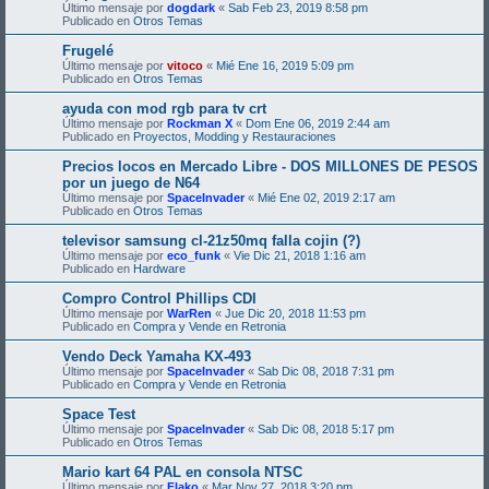
Último mensaje por
dogdark
«
Sab Feb 23, 2019 8:58 pm
Publicado en
Otros Temas
Frugelé
Último mensaje por
vitoco
«
Mié Ene 16, 2019 5:09 pm
Publicado en
Otros Temas
ayuda con mod rgb para tv crt
Último mensaje por
Rockman X
«
Dom Ene 06, 2019 2:44 am
Publicado en
Proyectos, Modding y Restauraciones
Precios locos en Mercado Libre - DOS MILLONES DE PESOS
por un juego de N64
Último mensaje por
SpaceInvader
«
Mié Ene 02, 2019 2:17 am
Publicado en
Otros Temas
televisor samsung cl-21z50mq falla cojin (?)
Último mensaje por
eco_funk
«
Vie Dic 21, 2018 1:16 am
Publicado en
Hardware
Compro Control Phillips CDI
Último mensaje por
WarRen
«
Jue Dic 20, 2018 11:53 pm
Publicado en
Compra y Vende en Retronia
Vendo Deck Yamaha KX-493
Último mensaje por
SpaceInvader
«
Sab Dic 08, 2018 7:31 pm
Publicado en
Compra y Vende en Retronia
Space Test
Último mensaje por
SpaceInvader
«
Sab Dic 08, 2018 5:17 pm
Publicado en
Otros Temas
Mario kart 64 PAL en consola NTSC
Último mensaje por
Flako
«
Mar Nov 27, 2018 3:20 pm