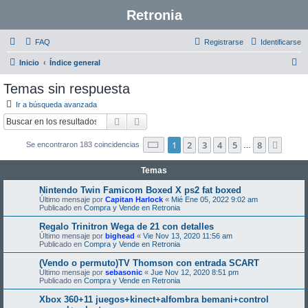
Retronia
FAQ
Registrarse
Identificarse
B
Inicio
Índice general
u
Temas sin respuesta
s
Ir a búsqueda avanzada
c
Buscar
Búsqueda avanzada
a
Página
1
de
8
1
2
3
4
5
8
Sigui
Se encontraron 183 coincidencias
r
…
Temas
Nintendo Twin Famicom Boxed X ps2 fat boxed
Último mensaje por
Capitan Harlock
«
Mié Ene 05, 2022 9:02 am
Publicado en
Compra y Vende en Retronia
Regalo Trinitron Wega de 21 con detalles
Último mensaje por
bighead
«
Vie Nov 13, 2020 11:56 am
Publicado en
Compra y Vende en Retronia
(Vendo o permuto)TV Thomson con entrada SCART
Último mensaje por
sebasonic
«
Jue Nov 12, 2020 8:51 pm
Publicado en
Compra y Vende en Retronia
Xbox 360+11 juegos+kinect+alfombra bemani+control