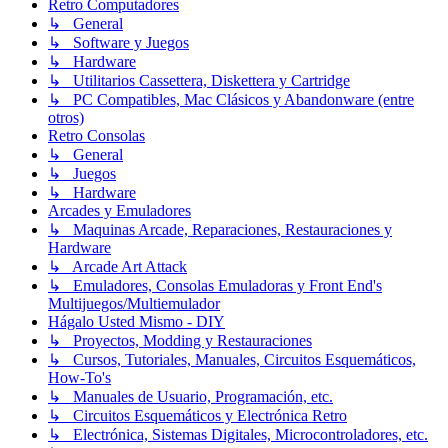
Retro Computadores
↳ General
↳ Software y Juegos
↳ Hardware
↳ Utilitarios Cassettera, Diskettera y Cartridge
↳ PC Compatibles, Mac Clásicos y Abandonware (entre
otros)
Retro Consolas
↳ General
↳ Juegos
↳ Hardware
Arcades y Emuladores
↳ Maquinas Arcade, Reparaciones, Restauraciones y
Hardware
↳ Arcade Art Attack
↳ Emuladores, Consolas Emuladoras y Front End's
Multijuegos/Multiemulador
Hágalo Usted Mismo - DIY
↳ Proyectos, Modding y Restauraciones
↳ Cursos, Tutoriales, Manuales, Circuitos Esquemáticos,
How-To's
↳ Manuales de Usuario, Programación, etc.
↳ Circuitos Esquemáticos y Electrónica Retro
↳ Electrónica, Sistemas Digitales, Microcontroladores, etc.