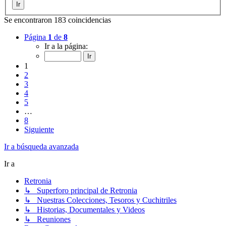
Se encontraron 183 coincidencias
Página
1
de
8
Ir a la página:
1
2
3
4
5
…
8
Siguiente
Ir a búsqueda avanzada
Ir a
Retronia
↳ Superforo principal de Retronia
↳ Nuestras Colecciones, Tesoros y Cuchitriles
↳ Historias, Documentales y Videos
↳ Reuniones