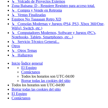
↳ Volcado de Proyectos Externos
Zona Baisana :D - Requiere Registro para acceso total.
↳ Compra y Vende en Retronia
↳ Ventas Finalizadas
Equipos No Taaaaaan Retro XD
↳ Consolas Modernas y Juegos (PS4, PS3, Xbox 360/One,
Wii[u], Switch, etc.)
↳ Computadores Modernos, Software y Juegos (PC's,
Notebooks, Tablets, Smartphones, etc...)
↳ Servicio Técnico General...
Otros
↳ Otros Temas
↳ Hallazgos
Inicio
Índice general
El Equipo
Contáctanos
Todos los horarios son
UTC-04:00
Borrar todas las cookies del sitio
Todos los horarios son
UTC-04:00
Borrar todas las cookies del sitio
El Equipo
Contáctanos