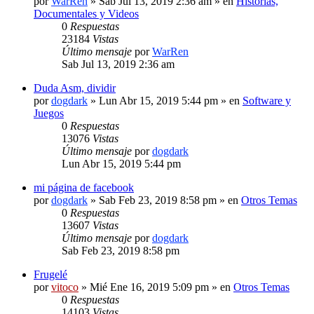
por
WarRen
» Sab Jul 13, 2019 2:36 am » en
Historias,
Documentales y Videos
0
Respuestas
23184
Vistas
Último mensaje
por
WarRen
Sab Jul 13, 2019 2:36 am
Duda Asm, dividir
por
dogdark
» Lun Abr 15, 2019 5:44 pm » en
Software y
Juegos
0
Respuestas
13076
Vistas
Último mensaje
por
dogdark
Lun Abr 15, 2019 5:44 pm
mi página de facebook
por
dogdark
» Sab Feb 23, 2019 8:58 pm » en
Otros Temas
0
Respuestas
13607
Vistas
Último mensaje
por
dogdark
Sab Feb 23, 2019 8:58 pm
Frugelé
por
vitoco
» Mié Ene 16, 2019 5:09 pm » en
Otros Temas
0
Respuestas
14103
Vistas