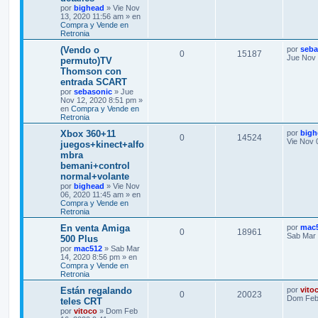
por
bighead
» Vie Nov
13, 2020 11:56 am » en
Compra y Vende en
Retronia
(Vendo o
por
seba
0
15187
Jue Nov 
permuto)TV
Thomson con
entrada SCART
por
sebasonic
» Jue
Nov 12, 2020 8:51 pm »
en
Compra y Vende en
Retronia
Xbox 360+11
por
bigh
0
14524
Vie Nov 
juegos+kinect+alfo
mbra
bemani+control
normal+volante
por
bighead
» Vie Nov
06, 2020 11:45 am » en
Compra y Vende en
Retronia
En venta Amiga
por
mac
0
18961
Sab Mar 
500 Plus
por
mac512
» Sab Mar
14, 2020 8:56 pm » en
Compra y Vende en
Retronia
Están regalando
por
vito
0
20023
Dom Feb 
teles CRT
por
vitoco
» Dom Feb