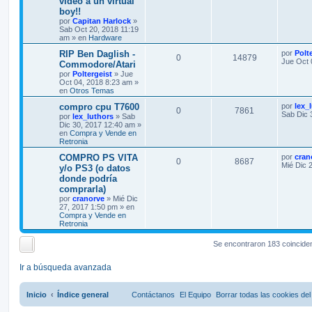
video a un virtual
boy!!
por
Capitan Harlock
»
Sab Oct 20, 2018 11:19
am » en
Hardware
RIP Ben Daglish -
por
Polt
0
14879
Jue Oct 
Commodore/Atari
por
Poltergeist
» Jue
Oct 04, 2018 8:23 am »
en
Otros Temas
compro cpu T7600
por
lex_
0
7861
Sab Dic 
por
lex_luthors
» Sab
Dic 30, 2017 12:40 am »
en
Compra y Vende en
Retronia
COMPRO PS VITA
por
cran
0
8687
Mié Dic 
y/o PS3 (o datos
donde podría
comprarla)
por
cranorve
» Mié Dic
27, 2017 1:50 pm » en
Compra y Vende en
Retronia
Se encontraron 183 coincide
Ir a búsqueda avanzada
Inicio
Índice general
Contáctanos
El Equipo
Borrar todas las cookies del 