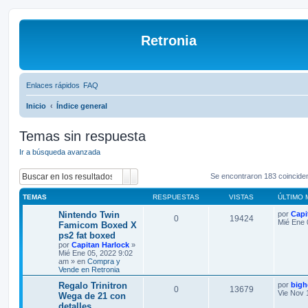
Retronia
Enlaces rápidos
FAQ
Inicio
Índice general
Temas sin respuesta
Ir a búsqueda avanzada
Buscar
Búsqueda avanzada
Se encontraron 183 coincide
TEMAS
RESPUESTAS
VISTAS
ÚLTIMO 
Nintendo Twin
por
Capi
0
19424
Mié Ene 
Famicom Boxed X
ps2 fat boxed
por
Capitan Harlock
»
Mié Ene 05, 2022 9:02
am » en
Compra y
Vende en Retronia
Regalo Trinitron
por
bigh
0
13679
Vie Nov 
Wega de 21 con
detalles