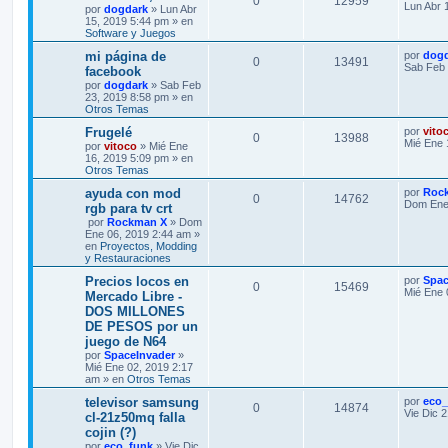
0
12959
Lun Abr 
por
dogdark
» Lun Abr
15, 2019 5:44 pm » en
Software y Juegos
mi página de
por
dog
0
13491
Sab Feb 
facebook
por
dogdark
» Sab Feb
23, 2019 8:58 pm » en
Otros Temas
Frugelé
por
vito
0
13988
Mié Ene 
por
vitoco
» Mié Ene
16, 2019 5:09 pm » en
Otros Temas
ayuda con mod
por
Roc
0
14762
Dom Ene 
rgb para tv crt
por
Rockman X
» Dom
Ene 06, 2019 2:44 am »
en
Proyectos, Modding
y Restauraciones
Precios locos en
por
Spac
0
15469
Mié Ene 
Mercado Libre -
DOS MILLONES
DE PESOS por un
juego de N64
por
SpaceInvader
»
Mié Ene 02, 2019 2:17
am » en
Otros Temas
televisor samsung
por
eco_
0
14874
Vie Dic 
cl-21z50mq falla
cojin (?)
por
eco_funk
» Vie Dic