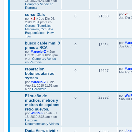
16, 2020 9:41 pm » en
Compra y Vende en
Retronia
curso DLIs
por
xt5
0
21658
Jue Dic 
por
xt5
» Jue Dic 05,
2019 2:31 pm » en
Cursos, Tutoriales,
Manuales, Circuitos
Esquemáticos, How-
To's
busco cable mmi 9
por
Marc
0
18454
Jue Oct 
pines a RCA
por
Marcelo-Z
» Jue
Oct 31, 2019 10:23 pm
» en
Compra y Vende
en Retronia
reparacion
por
Marc
0
12627
Mié Ago 
botones atari xe
system
por
Marcelo-Z
» Mié
Ago 21, 2019 11:51 pm
» en
Hardware
El sueño de
por
War
0
22992
Sab Jul 
muchos, metros y
metros de equipos
retro nuevos.
por
WarRen
» Sab Jul
13, 2019 2:36 am » en
Historias,
Documentales y Videos
Duda Asm, dividir
por
dog