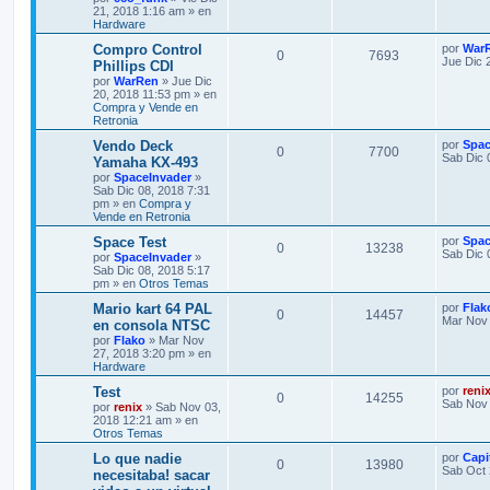
21, 2018 1:16 am » en
Hardware
Compro Control
por
War
0
7693
Jue Dic 
Phillips CDI
por
WarRen
» Jue Dic
20, 2018 11:53 pm » en
Compra y Vende en
Retronia
Vendo Deck
por
Spac
0
7700
Sab Dic 
Yamaha KX-493
por
SpaceInvader
»
Sab Dic 08, 2018 7:31
pm » en
Compra y
Vende en Retronia
Space Test
por
Spac
0
13238
Sab Dic 
por
SpaceInvader
»
Sab Dic 08, 2018 5:17
pm » en
Otros Temas
Mario kart 64 PAL
por
Flak
0
14457
Mar Nov 
en consola NTSC
por
Flako
» Mar Nov
27, 2018 3:20 pm » en
Hardware
Test
por
reni
0
14255
Sab Nov 
por
renix
» Sab Nov 03,
2018 12:21 am » en
Otros Temas
Lo que nadie
por
Capi
0
13980
Sab Oct 
necesitaba! sacar