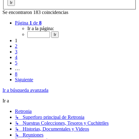
Se encontraron 183 coincidencias
Página
1
de
8
Ir a la página:
1
2
3
4
5
…
8
Siguiente
Ir a búsqueda avanzada
Ir a
Retronia
↳ Superforo principal de Retronia
↳ Nuestras Colecciones, Tesoros y Cuchitriles
↳ Historias, Documentales y Videos
↳ Reuniones