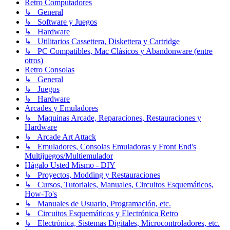
Retro Computadores
↳ General
↳ Software y Juegos
↳ Hardware
↳ Utilitarios Cassettera, Diskettera y Cartridge
↳ PC Compatibles, Mac Clásicos y Abandonware (entre
otros)
Retro Consolas
↳ General
↳ Juegos
↳ Hardware
Arcades y Emuladores
↳ Maquinas Arcade, Reparaciones, Restauraciones y
Hardware
↳ Arcade Art Attack
↳ Emuladores, Consolas Emuladoras y Front End's
Multijuegos/Multiemulador
Hágalo Usted Mismo - DIY
↳ Proyectos, Modding y Restauraciones
↳ Cursos, Tutoriales, Manuales, Circuitos Esquemáticos,
How-To's
↳ Manuales de Usuario, Programación, etc.
↳ Circuitos Esquemáticos y Electrónica Retro
↳ Electrónica, Sistemas Digitales, Microcontroladores, etc.