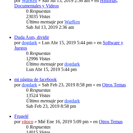
por
WarRen
» Sab Jul 13, 2019 2:36 am » en
Historias,
Documentales y Videos
0
Respuestas
23035
Vistas
Último mensaje
por
WarRen
Sab Jul 13, 2019 2:36 am
Duda Asm, dividir
por
dogdark
» Lun Abr 15, 2019 5:44 pm » en
Software y
Juegos
0
Respuestas
12996
Vistas
Último mensaje
por
dogdark
Lun Abr 15, 2019 5:44 pm
mi página de facebook
por
dogdark
» Sab Feb 23, 2019 8:58 pm » en
Otros Temas
0
Respuestas
13524
Vistas
Último mensaje
por
dogdark
Sab Feb 23, 2019 8:58 pm
Frugelé
por
vitoco
» Mié Ene 16, 2019 5:09 pm » en
Otros Temas
0
Respuestas
14015
Vistas