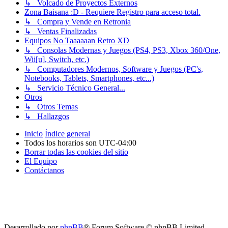
↳ Volcado de Proyectos Externos
Zona Baisana :D - Requiere Registro para acceso total.
↳ Compra y Vende en Retronia
↳ Ventas Finalizadas
Equipos No Taaaaaan Retro XD
↳ Consolas Modernas y Juegos (PS4, PS3, Xbox 360/One,
Wii[u], Switch, etc.)
↳ Computadores Modernos, Software y Juegos (PC's,
Notebooks, Tablets, Smartphones, etc...)
↳ Servicio Técnico General...
Otros
↳ Otros Temas
↳ Hallazgos
Inicio
Índice general
Todos los horarios son
UTC-04:00
Borrar todas las cookies del sitio
El Equipo
Contáctanos
Desarrollado por
phpBB
® Forum Software © phpBB Limited