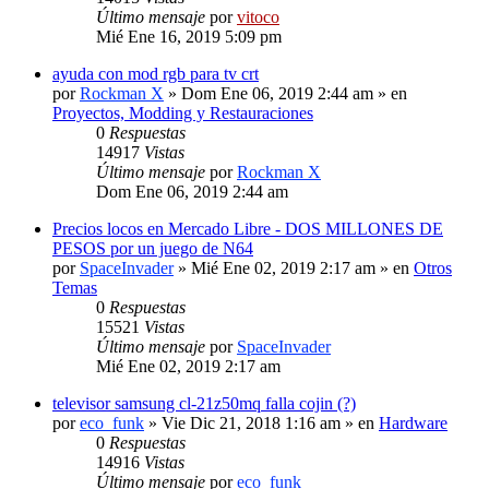
Último mensaje
por
vitoco
Mié Ene 16, 2019 5:09 pm
ayuda con mod rgb para tv crt
por
Rockman X
» Dom Ene 06, 2019 2:44 am » en
Proyectos, Modding y Restauraciones
0
Respuestas
14917
Vistas
Último mensaje
por
Rockman X
Dom Ene 06, 2019 2:44 am
Precios locos en Mercado Libre - DOS MILLONES DE
PESOS por un juego de N64
por
SpaceInvader
» Mié Ene 02, 2019 2:17 am » en
Otros
Temas
0
Respuestas
15521
Vistas
Último mensaje
por
SpaceInvader
Mié Ene 02, 2019 2:17 am
televisor samsung cl-21z50mq falla cojin (?)
por
eco_funk
» Vie Dic 21, 2018 1:16 am » en
Hardware
0
Respuestas
14916
Vistas
Último mensaje
por
eco_funk