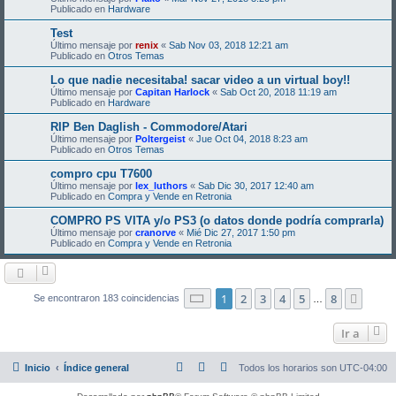
Publicado en
Hardware
Test
Último mensaje por
renix
«
Sab Nov 03, 2018 12:21 am
Publicado en
Otros Temas
Lo que nadie necesitaba! sacar video a un virtual boy!!
Último mensaje por
Capitan Harlock
«
Sab Oct 20, 2018 11:19 am
Publicado en
Hardware
RIP Ben Daglish - Commodore/Atari
Último mensaje por
Poltergeist
«
Jue Oct 04, 2018 8:23 am
Publicado en
Otros Temas
compro cpu T7600
Último mensaje por
lex_luthors
«
Sab Dic 30, 2017 12:40 am
Publicado en
Compra y Vende en Retronia
COMPRO PS VITA y/o PS3 (o datos donde podría comprarla)
Último mensaje por
cranorve
«
Mié Dic 27, 2017 1:50 pm
Publicado en
Compra y Vende en Retronia
Página
1
de
8
1
2
3
4
5
8
Sigui
Se encontraron 183 coincidencias
…
Ir a
Inicio
Índice general
Todos los horarios son
UTC-04:00