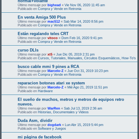
normal+volante
Último mensaje por
bighead
«
Vie Nov 06, 2020 11:45 am
Publicado en
Compra y Vende en Retronia
En venta Amiga 500 Plus
Último mensaje por
mac512
«
Sab Mar 14, 2020 8:56 pm
Publicado en
Compra y Vende en Retronia
Están regalando teles CRT
Último mensaje por
vitoco
«
Dom Feb 16, 2020 9:41 pm
Publicado en
Compra y Vende en Retronia
curso DLIs
Último mensaje por
xt5
«
Jue Dic 05, 2019 2:31 pm
Publicado en
Cursos, Tutoriales, Manuales, Circuitos Esquemáticos, How-To's
busco cable mmi 9 pines a RCA
Último mensaje por
Marcelo-Z
«
Jue Oct 31, 2019 10:23 pm
Publicado en
Compra y Vende en Retronia
reparacion botones atari xe system
Último mensaje por
Marcelo-Z
«
Mié Ago 21, 2019 11:51 pm
Publicado en
Hardware
El sueño de muchos, metros y metros de equipos retro
nuevos.
Último mensaje por
WarRen
«
Sab Jul 13, 2019 2:36 am
Publicado en
Historias, Documentales y Videos
Duda Asm, dividir
Último mensaje por
dogdark
«
Lun Abr 15, 2019 5:44 pm
Publicado en
Software y Juegos
mi página de facebook