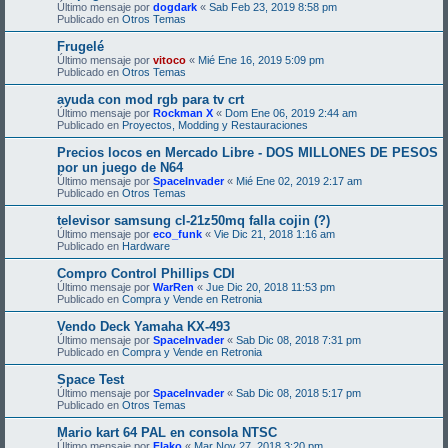
Último mensaje por
dogdark
«
Sab Feb 23, 2019 8:58 pm
Publicado en
Otros Temas
Frugelé
Último mensaje por
vitoco
«
Mié Ene 16, 2019 5:09 pm
Publicado en
Otros Temas
ayuda con mod rgb para tv crt
Último mensaje por
Rockman X
«
Dom Ene 06, 2019 2:44 am
Publicado en
Proyectos, Modding y Restauraciones
Precios locos en Mercado Libre - DOS MILLONES DE PESOS
por un juego de N64
Último mensaje por
SpaceInvader
«
Mié Ene 02, 2019 2:17 am
Publicado en
Otros Temas
televisor samsung cl-21z50mq falla cojin (?)
Último mensaje por
eco_funk
«
Vie Dic 21, 2018 1:16 am
Publicado en
Hardware
Compro Control Phillips CDI
Último mensaje por
WarRen
«
Jue Dic 20, 2018 11:53 pm
Publicado en
Compra y Vende en Retronia
Vendo Deck Yamaha KX-493
Último mensaje por
SpaceInvader
«
Sab Dic 08, 2018 7:31 pm
Publicado en
Compra y Vende en Retronia
Space Test
Último mensaje por
SpaceInvader
«
Sab Dic 08, 2018 5:17 pm
Publicado en
Otros Temas
Mario kart 64 PAL en consola NTSC
Último mensaje por
Flako
«
Mar Nov 27, 2018 3:20 pm