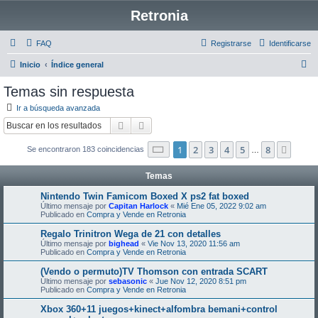
Retronia
FAQ
Registrarse
Identificarse
B
Inicio
Índice general
u
Temas sin respuesta
s
Ir a búsqueda avanzada
c
Buscar
Búsqueda avanzada
a
Página
1
de
8
1
2
3
4
5
8
Sigui
Se encontraron 183 coincidencias
r
…
Temas
Nintendo Twin Famicom Boxed X ps2 fat boxed
Último mensaje por
Capitan Harlock
«
Mié Ene 05, 2022 9:02 am
Publicado en
Compra y Vende en Retronia
Regalo Trinitron Wega de 21 con detalles
Último mensaje por
bighead
«
Vie Nov 13, 2020 11:56 am
Publicado en
Compra y Vende en Retronia
(Vendo o permuto)TV Thomson con entrada SCART
Último mensaje por
sebasonic
«
Jue Nov 12, 2020 8:51 pm
Publicado en
Compra y Vende en Retronia
Xbox 360+11 juegos+kinect+alfombra bemani+control