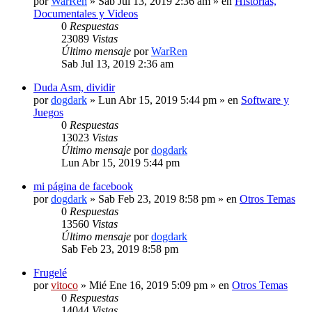
por
WarRen
» Sab Jul 13, 2019 2:36 am » en
Historias,
Documentales y Videos
0
Respuestas
23089
Vistas
Último mensaje
por
WarRen
Sab Jul 13, 2019 2:36 am
Duda Asm, dividir
por
dogdark
» Lun Abr 15, 2019 5:44 pm » en
Software y
Juegos
0
Respuestas
13023
Vistas
Último mensaje
por
dogdark
Lun Abr 15, 2019 5:44 pm
mi página de facebook
por
dogdark
» Sab Feb 23, 2019 8:58 pm » en
Otros Temas
0
Respuestas
13560
Vistas
Último mensaje
por
dogdark
Sab Feb 23, 2019 8:58 pm
Frugelé
por
vitoco
» Mié Ene 16, 2019 5:09 pm » en
Otros Temas
0
Respuestas
14044
Vistas