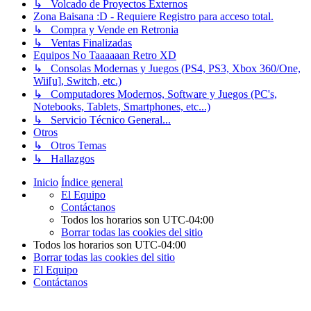
↳ Volcado de Proyectos Externos
Zona Baisana :D - Requiere Registro para acceso total.
↳ Compra y Vende en Retronia
↳ Ventas Finalizadas
Equipos No Taaaaaan Retro XD
↳ Consolas Modernas y Juegos (PS4, PS3, Xbox 360/One,
Wii[u], Switch, etc.)
↳ Computadores Modernos, Software y Juegos (PC's,
Notebooks, Tablets, Smartphones, etc...)
↳ Servicio Técnico General...
Otros
↳ Otros Temas
↳ Hallazgos
Inicio
Índice general
El Equipo
Contáctanos
Todos los horarios son
UTC-04:00
Borrar todas las cookies del sitio
Todos los horarios son
UTC-04:00
Borrar todas las cookies del sitio
El Equipo
Contáctanos