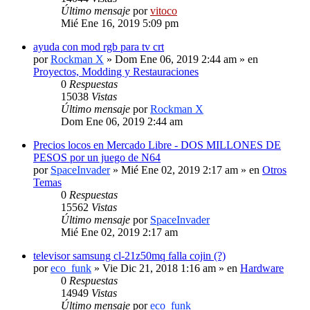
Último mensaje
por
vitoco
Mié Ene 16, 2019 5:09 pm
ayuda con mod rgb para tv crt
por
Rockman X
» Dom Ene 06, 2019 2:44 am » en
Proyectos, Modding y Restauraciones
0
Respuestas
15038
Vistas
Último mensaje
por
Rockman X
Dom Ene 06, 2019 2:44 am
Precios locos en Mercado Libre - DOS MILLONES DE
PESOS por un juego de N64
por
SpaceInvader
» Mié Ene 02, 2019 2:17 am » en
Otros
Temas
0
Respuestas
15562
Vistas
Último mensaje
por
SpaceInvader
Mié Ene 02, 2019 2:17 am
televisor samsung cl-21z50mq falla cojin (?)
por
eco_funk
» Vie Dic 21, 2018 1:16 am » en
Hardware
0
Respuestas
14949
Vistas
Último mensaje
por
eco_funk