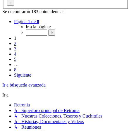
Se encontraron 183 coincidencias
Página
1
de
8
Ir a la página:
1
2
3
4
5
…
8
Siguiente
Ir a búsqueda avanzada
Ir a
Retronia
↳ Superforo principal de Retronia
↳ Nuestras Colecciones, Tesoros y Cuchitriles
↳ Historias, Documentales y Videos
↳ Reuniones