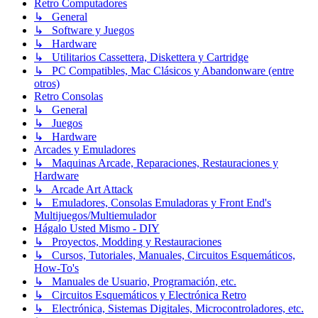
Retro Computadores
↳ General
↳ Software y Juegos
↳ Hardware
↳ Utilitarios Cassettera, Diskettera y Cartridge
↳ PC Compatibles, Mac Clásicos y Abandonware (entre
otros)
Retro Consolas
↳ General
↳ Juegos
↳ Hardware
Arcades y Emuladores
↳ Maquinas Arcade, Reparaciones, Restauraciones y
Hardware
↳ Arcade Art Attack
↳ Emuladores, Consolas Emuladoras y Front End's
Multijuegos/Multiemulador
Hágalo Usted Mismo - DIY
↳ Proyectos, Modding y Restauraciones
↳ Cursos, Tutoriales, Manuales, Circuitos Esquemáticos,
How-To's
↳ Manuales de Usuario, Programación, etc.
↳ Circuitos Esquemáticos y Electrónica Retro
↳ Electrónica, Sistemas Digitales, Microcontroladores, etc.