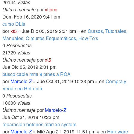
20144
Vistas
Último mensaje
por
vitoco
Dom Feb 16, 2020 9:41 pm
curso DLIs
por
xt5
» Jue Dic 05, 2019 2:31 pm » en
Cursos, Tutoriales,
Manuales, Circuitos Esquemáticos, How-To's
0
Respuestas
21729
Vistas
Último mensaje
por
xt5
Jue Dic 05, 2019 2:31 pm
busco cable mmi 9 pines a RCA
por
Marcelo-Z
» Jue Oct 31, 2019 10:23 pm » en
Compra y
Vende en Retronia
0
Respuestas
18603
Vistas
Último mensaje
por
Marcelo-Z
Jue Oct 31, 2019 10:23 pm
reparacion botones atari xe system
por
Marcelo-Z
» Mié Ago 21, 2019 11:51 pm » en
Hardware