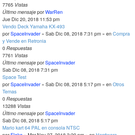
7765
Vistas
Último mensaje
por
WarRen
Jue Dic 20, 2018 11:53 pm
Vendo Deck Yamaha KX-493
por
SpaceInvader
» Sab Dic 08, 2018 7:31 pm » en
Compra
y Vende en Retronia
0
Respuestas
7761
Vistas
Último mensaje
por
SpaceInvader
Sab Dic 08, 2018 7:31 pm
Space Test
por
SpaceInvader
» Sab Dic 08, 2018 5:17 pm » en
Otros
Temas
0
Respuestas
13288
Vistas
Último mensaje
por
SpaceInvader
Sab Dic 08, 2018 5:17 pm
Mario kart 64 PAL en consola NTSC
por
Flako
» Mar Nov 27, 2018 3:20 pm » en
Hardware