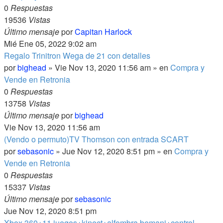
0
Respuestas
19536
Vistas
Último mensaje
por
Capitan Harlock
Mié Ene 05, 2022 9:02 am
Regalo Trinitron Wega de 21 con detalles
por
bighead
» Vie Nov 13, 2020 11:56 am » en
Compra y
Vende en Retronia
0
Respuestas
13758
Vistas
Último mensaje
por
bighead
Vie Nov 13, 2020 11:56 am
(Vendo o permuto)TV Thomson con entrada SCART
por
sebasonic
» Jue Nov 12, 2020 8:51 pm » en
Compra y
Vende en Retronia
0
Respuestas
15337
Vistas
Último mensaje
por
sebasonic
Jue Nov 12, 2020 8:51 pm
Xbox 360+11 juegos+kinect+alfombra bemani+control