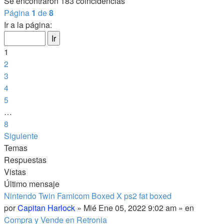
Se encontraron 183 coincidencias
Página
1
de
8
Ir a la página:
1
2
3
4
5
…
8
Siguiente
Temas
Respuestas
Vistas
Último mensaje
Nintendo Twin Famicom Boxed X ps2 fat boxed
por
Capitan Harlock
» Mié Ene 05, 2022 9:02 am » en
Compra y Vende en Retronia