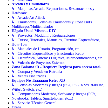
Arcades y Emuladores
↳ Maquinas Arcade, Reparaciones, Restauraciones y
Hardware
↳ Arcade Art Attack
↳ Emuladores, Consolas Emuladoras y Front End's
Multijuegos/Multiemulador
Hágalo Usted Mismo - DIY
↳ Proyectos, Modding y Restauraciones
↳ Cursos, Tutoriales, Manuales, Circuitos Esquemáticos,
How-To's
↳ Manuales de Usuario, Programación, etc.
↳ Circuitos Esquemáticos y Electrónica Retro
↳ Electrónica, Sistemas Digitales, Microcontroladores, etc.
↳ Volcado de Proyectos Externos
Zona Baisana :D - Requiere Registro para acceso total.
↳ Compra y Vende en Retronia
↳ Ventas Finalizadas
Equipos No Taaaaaan Retro XD
↳ Consolas Modernas y Juegos (PS4, PS3, Xbox 360/One,
Wii[u], Switch, etc.)
↳ Computadores Modernos, Software y Juegos (PC's,
Notebooks, Tablets, Smartphones, etc...)
↳ Servicio Técnico General...
Otros