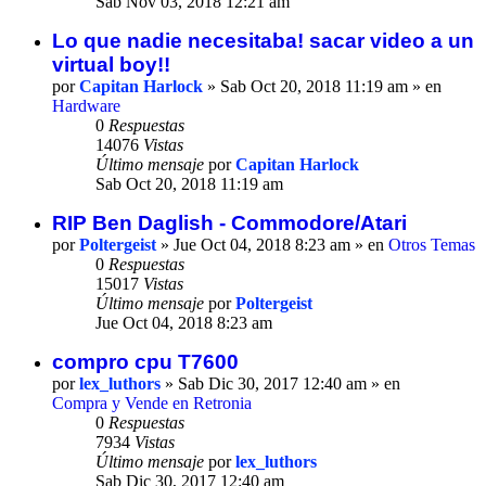
Sab Nov 03, 2018 12:21 am
Lo que nadie necesitaba! sacar video a un
virtual boy!!
por
Capitan Harlock
» Sab Oct 20, 2018 11:19 am » en
Hardware
0
Respuestas
14076
Vistas
Último mensaje
por
Capitan Harlock
Sab Oct 20, 2018 11:19 am
RIP Ben Daglish - Commodore/Atari
por
Poltergeist
» Jue Oct 04, 2018 8:23 am » en
Otros Temas
0
Respuestas
15017
Vistas
Último mensaje
por
Poltergeist
Jue Oct 04, 2018 8:23 am
compro cpu T7600
por
lex_luthors
» Sab Dic 30, 2017 12:40 am » en
Compra y Vende en Retronia
0
Respuestas
7934
Vistas
Último mensaje
por
lex_luthors
Sab Dic 30, 2017 12:40 am