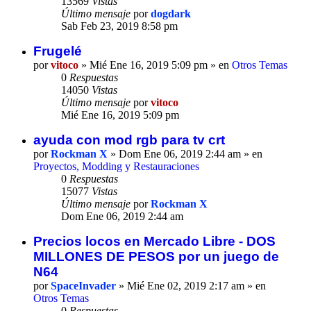
13569
Vistas
Último mensaje
por
dogdark
Sab Feb 23, 2019 8:58 pm
Frugelé
por
vitoco
» Mié Ene 16, 2019 5:09 pm » en
Otros Temas
0
Respuestas
14050
Vistas
Último mensaje
por
vitoco
Mié Ene 16, 2019 5:09 pm
ayuda con mod rgb para tv crt
por
Rockman X
» Dom Ene 06, 2019 2:44 am » en
Proyectos, Modding y Restauraciones
0
Respuestas
15077
Vistas
Último mensaje
por
Rockman X
Dom Ene 06, 2019 2:44 am
Precios locos en Mercado Libre - DOS
MILLONES DE PESOS por un juego de
N64
por
SpaceInvader
» Mié Ene 02, 2019 2:17 am » en
Otros Temas
0
Respuestas