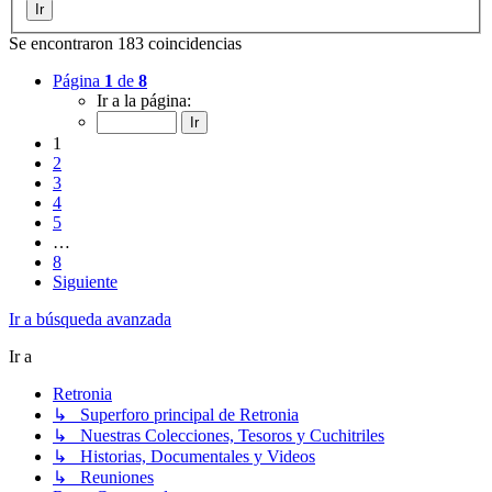
Se encontraron 183 coincidencias
Página
1
de
8
Ir a la página:
1
2
3
4
5
…
8
Siguiente
Ir a búsqueda avanzada
Ir a
Retronia
↳ Superforo principal de Retronia
↳ Nuestras Colecciones, Tesoros y Cuchitriles
↳ Historias, Documentales y Videos
↳ Reuniones