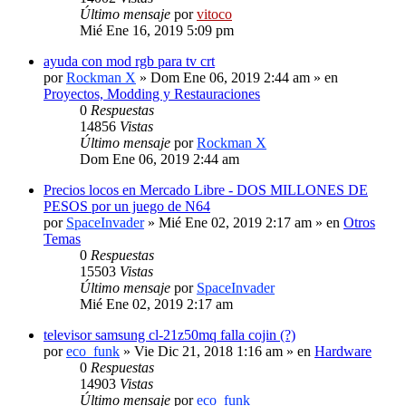
Último mensaje
por
vitoco
Mié Ene 16, 2019 5:09 pm
ayuda con mod rgb para tv crt
por
Rockman X
» Dom Ene 06, 2019 2:44 am » en
Proyectos, Modding y Restauraciones
0
Respuestas
14856
Vistas
Último mensaje
por
Rockman X
Dom Ene 06, 2019 2:44 am
Precios locos en Mercado Libre - DOS MILLONES DE
PESOS por un juego de N64
por
SpaceInvader
» Mié Ene 02, 2019 2:17 am » en
Otros
Temas
0
Respuestas
15503
Vistas
Último mensaje
por
SpaceInvader
Mié Ene 02, 2019 2:17 am
televisor samsung cl-21z50mq falla cojin (?)
por
eco_funk
» Vie Dic 21, 2018 1:16 am » en
Hardware
0
Respuestas
14903
Vistas
Último mensaje
por
eco_funk