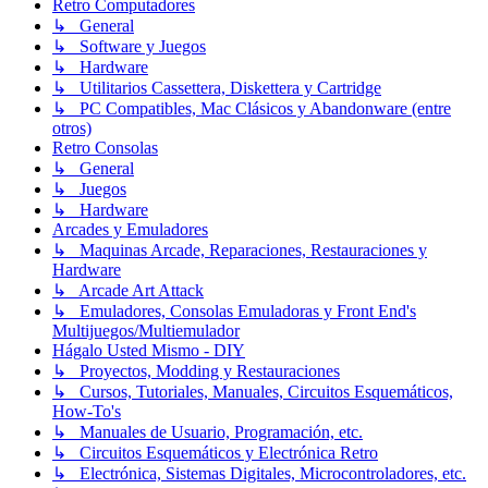
Retro Computadores
↳ General
↳ Software y Juegos
↳ Hardware
↳ Utilitarios Cassettera, Diskettera y Cartridge
↳ PC Compatibles, Mac Clásicos y Abandonware (entre
otros)
Retro Consolas
↳ General
↳ Juegos
↳ Hardware
Arcades y Emuladores
↳ Maquinas Arcade, Reparaciones, Restauraciones y
Hardware
↳ Arcade Art Attack
↳ Emuladores, Consolas Emuladoras y Front End's
Multijuegos/Multiemulador
Hágalo Usted Mismo - DIY
↳ Proyectos, Modding y Restauraciones
↳ Cursos, Tutoriales, Manuales, Circuitos Esquemáticos,
How-To's
↳ Manuales de Usuario, Programación, etc.
↳ Circuitos Esquemáticos y Electrónica Retro
↳ Electrónica, Sistemas Digitales, Microcontroladores, etc.