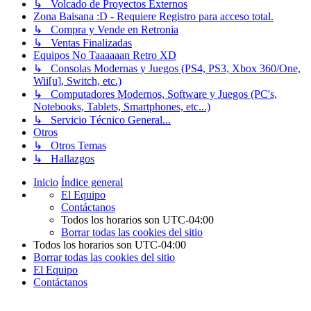
↳ Volcado de Proyectos Externos
Zona Baisana :D - Requiere Registro para acceso total.
↳ Compra y Vende en Retronia
↳ Ventas Finalizadas
Equipos No Taaaaaan Retro XD
↳ Consolas Modernas y Juegos (PS4, PS3, Xbox 360/One,
Wii[u], Switch, etc.)
↳ Computadores Modernos, Software y Juegos (PC's,
Notebooks, Tablets, Smartphones, etc...)
↳ Servicio Técnico General...
Otros
↳ Otros Temas
↳ Hallazgos
Inicio
Índice general
El Equipo
Contáctanos
Todos los horarios son
UTC-04:00
Borrar todas las cookies del sitio
Todos los horarios son
UTC-04:00
Borrar todas las cookies del sitio
El Equipo
Contáctanos