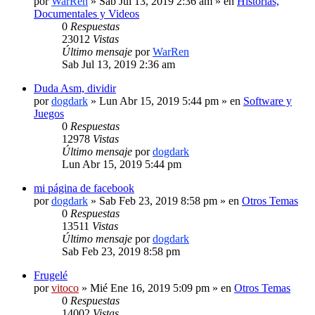
por
WarRen
» Sab Jul 13, 2019 2:36 am » en
Historias,
Documentales y Videos
0
Respuestas
23012
Vistas
Último mensaje
por
WarRen
Sab Jul 13, 2019 2:36 am
Duda Asm, dividir
por
dogdark
» Lun Abr 15, 2019 5:44 pm » en
Software y
Juegos
0
Respuestas
12978
Vistas
Último mensaje
por
dogdark
Lun Abr 15, 2019 5:44 pm
mi página de facebook
por
dogdark
» Sab Feb 23, 2019 8:58 pm » en
Otros Temas
0
Respuestas
13511
Vistas
Último mensaje
por
dogdark
Sab Feb 23, 2019 8:58 pm
Frugelé
por
vitoco
» Mié Ene 16, 2019 5:09 pm » en
Otros Temas
0
Respuestas
14002
Vistas