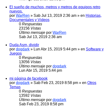
El sueño de muchos, metros y metros de equipos retro
nuevos.
por
WarRen
» Sab Jul 13, 2019 2:36 am » en
Historias,
Documentales y Videos
0
Respuestas
23156
Vistas
Último mensaje
por
WarRen
Sab Jul 13, 2019 2:36 am
Duda Asm, dividir
por
dogdark
» Lun Abr 15, 2019 5:44 pm » en
Software y
Juegos
0
Respuestas
13056
Vistas
Último mensaje
por
dogdark
Lun Abr 15, 2019 5:44 pm
mi página de facebook
por
dogdark
» Sab Feb 23, 2019 8:58 pm » en
Otros
Temas
0
Respuestas
13592
Vistas
Último mensaje
por
dogdark
Sab Feb 23, 2019 8:58 pm