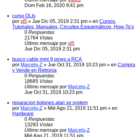
Dom Feb 16, 2020 9:41 pm
curso DLIs
por
xt5
» Jue Dic 05, 2019 2:31 pm » en
Cursos,
Tutoriales, Manuales, Circuitos Esquemáticos, How-To's
0
Respuestas
21764
Vistas
Último mensaje
por
xt5
Jue Dic 05, 2019 2:31 pm
busco cable mmi 9 pines a RCA
por
Marcelo-Z
» Jue Oct 31, 2019 10:23 pm » en
Compra
y Vende en Retronia
0
Respuestas
18685
Vistas
Último mensaje
por
Marcelo-Z
Jue Oct 31, 2019 10:23 pm
reparacion botones atari xe system
por
Marcelo-Z
» Mié Ago 21, 2019 11:51 pm » en
Hardware
0
Respuestas
13293
Vistas
Último mensaje
por
Marcelo-Z
Mié Ago 21, 2019 11:51 pm