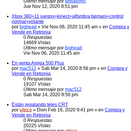
Último mensaje
por
sebasonic
Jue Nov 12, 2020 8:51 pm
Xbox 360+11 juegos+kinect+alfombra bemani+control
normal+volante
por
bighead
» Vie Nov 06, 2020 11:45 am » en
Compra y
Vende en Retronia
0
Respuestas
14669
Vistas
Último mensaje
por
bighead
Vie Nov 06, 2020 11:45 am
En venta Amiga 500 Plus
por
mac512
» Sab Mar 14, 2020 8:56 pm » en
Compra y
Vende en Retronia
0
Respuestas
19107
Vistas
Último mensaje
por
mac512
Sab Mar 14, 2020 8:56 pm
Están regalando teles CRT
por
vitoco
» Dom Feb 16, 2020 9:41 pm » en
Compra y
Vende en Retronia
0
Respuestas
20225
Vistas
Último mensaje
por
vitoco