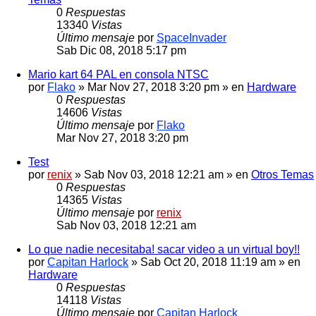
0
Respuestas
13340
Vistas
Último mensaje
por
SpaceInvader
Sab Dic 08, 2018 5:17 pm
Mario kart 64 PAL en consola NTSC
por
Flako
» Mar Nov 27, 2018 3:20 pm » en
Hardware
0
Respuestas
14606
Vistas
Último mensaje
por
Flako
Mar Nov 27, 2018 3:20 pm
Test
por
renix
» Sab Nov 03, 2018 12:21 am » en
Otros Temas
0
Respuestas
14365
Vistas
Último mensaje
por
renix
Sab Nov 03, 2018 12:21 am
Lo que nadie necesitaba! sacar video a un virtual boy!!
por
Capitan Harlock
» Sab Oct 20, 2018 11:19 am » en
Hardware
0
Respuestas
14118
Vistas
Último mensaje
por
Capitan Harlock