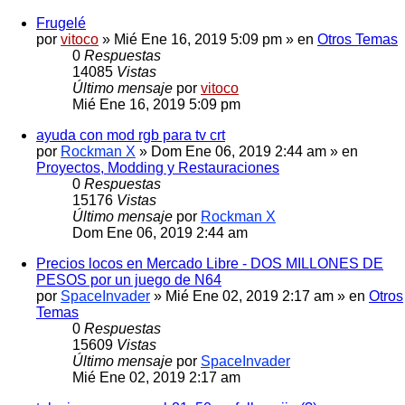
Frugelé
por
vitoco
» Mié Ene 16, 2019 5:09 pm » en
Otros Temas
0
Respuestas
14085
Vistas
Último mensaje
por
vitoco
Mié Ene 16, 2019 5:09 pm
ayuda con mod rgb para tv crt
por
Rockman X
» Dom Ene 06, 2019 2:44 am » en
Proyectos, Modding y Restauraciones
0
Respuestas
15176
Vistas
Último mensaje
por
Rockman X
Dom Ene 06, 2019 2:44 am
Precios locos en Mercado Libre - DOS MILLONES DE
PESOS por un juego de N64
por
SpaceInvader
» Mié Ene 02, 2019 2:17 am » en
Otros
Temas
0
Respuestas
15609
Vistas
Último mensaje
por
SpaceInvader
Mié Ene 02, 2019 2:17 am