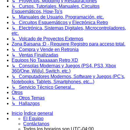
↳ Proyectos, Modding y Restauraciones
↳ Cursos, Tutoriales, Manuales, Circuitos
Esquemáticos, How-To's
↳ Manuales de Usuario, Programación, etc.
↳ Circuitos Esquemáticos y Electrónica Retro
↳ Electrónica, Sistemas Digitales, Microcontroladores,
etc.
↳ Volcado de Proyectos Externos
Zona Baisana :D - Requiere Registro para acceso total.
↳ Compra y Vende en Retronia
↳ Ventas Finalizadas
Equipos No Taaaaaan Retro XD
↳ Consolas Modernas y Juegos (PS4, PS3, Xbox
360/One, Wii[u], Switch, etc.)
↳ Computadores Modernos, Software y Juegos (PC's,
Notebooks, Tablets, Smartphones, etc...)
↳ Servicio Técnico General...
Otros
↳ Otros Temas
↳ Hallazgos
Inicio
Índice general
El Equipo
Contáctanos
Todos los horarios son
UTC-04:00