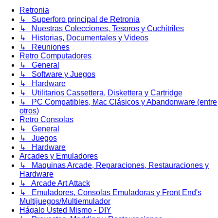
Retronia
↳ Superforo principal de Retronia
↳ Nuestras Colecciones, Tesoros y Cuchitriles
↳ Historias, Documentales y Videos
↳ Reuniones
Retro Computadores
↳ General
↳ Software y Juegos
↳ Hardware
↳ Utilitarios Cassettera, Diskettera y Cartridge
↳ PC Compatibles, Mac Clásicos y Abandonware (entre
otros)
Retro Consolas
↳ General
↳ Juegos
↳ Hardware
Arcades y Emuladores
↳ Maquinas Arcade, Reparaciones, Restauraciones y
Hardware
↳ Arcade Art Attack
↳ Emuladores, Consolas Emuladoras y Front End's
Multijuegos/Multiemulador
Hágalo Usted Mismo - DIY