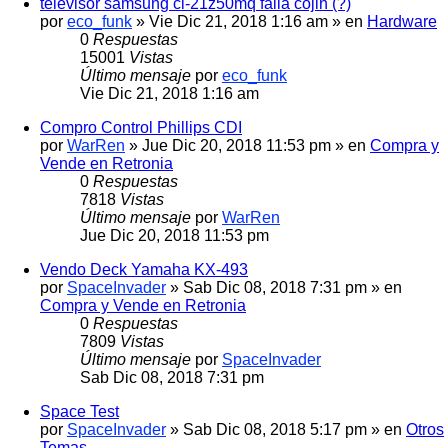
televisor samsung cl-21z50mq falla cojin (?)
por
eco_funk
» Vie Dic 21, 2018 1:16 am » en
Hardware
0
Respuestas
15001
Vistas
Último mensaje
por
eco_funk
Vie Dic 21, 2018 1:16 am
Compro Control Phillips CDI
por
WarRen
» Jue Dic 20, 2018 11:53 pm » en
Compra y
Vende en Retronia
0
Respuestas
7818
Vistas
Último mensaje
por
WarRen
Jue Dic 20, 2018 11:53 pm
Vendo Deck Yamaha KX-493
por
SpaceInvader
» Sab Dic 08, 2018 7:31 pm » en
Compra y Vende en Retronia
0
Respuestas
7809
Vistas
Último mensaje
por
SpaceInvader
Sab Dic 08, 2018 7:31 pm
Space Test
por
SpaceInvader
» Sab Dic 08, 2018 5:17 pm » en
Otros
Temas