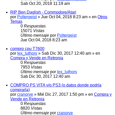
Sab Oct 20, 2018 11:19 am
RIP Ben Daglish - Commodore/Atari
por
Poltergeist
» Jue Oct 04, 2018 8:23 am » en
Otros
Temas
0
Respuestas
15071
Vistas
Último mensaje
por
Poltergeist
Jue Oct 04, 2018 8:23 am
compro cpu T7600
por
lex_luthors
» Sab Dic 30, 2017 12:40 am » en
Compra y Vende en Retronia
0
Respuestas
7953
Vistas
Último mensaje
por
lex_luthors
Sab Dic 30, 2017 12:40 am
COMPRO PS VITA y/o PS3 (o datos donde podría
comprarla)
por
cranorve
» Mié Dic 27, 2017 1:50 pm » en
Compra y
Vende en Retronia
0
Respuestas
8820
Vistas
Último mensaje
por
cranorve