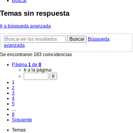
Buscar
Temas sin respuesta
Ir a búsqueda avanzada
Buscar
Búsqueda
avanzada
Se encontraron 183 coincidencias
Página
1
de
8
Ir a la página:
1
2
3
4
5
…
8
Siguiente
Temas