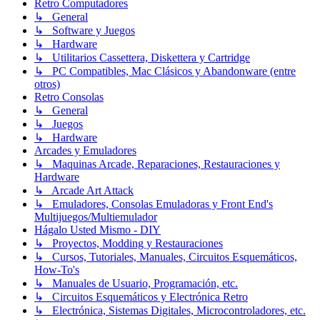
Retro Computadores
↳ General
↳ Software y Juegos
↳ Hardware
↳ Utilitarios Cassettera, Diskettera y Cartridge
↳ PC Compatibles, Mac Clásicos y Abandonware (entre
otros)
Retro Consolas
↳ General
↳ Juegos
↳ Hardware
Arcades y Emuladores
↳ Maquinas Arcade, Reparaciones, Restauraciones y
Hardware
↳ Arcade Art Attack
↳ Emuladores, Consolas Emuladoras y Front End's
Multijuegos/Multiemulador
Hágalo Usted Mismo - DIY
↳ Proyectos, Modding y Restauraciones
↳ Cursos, Tutoriales, Manuales, Circuitos Esquemáticos,
How-To's
↳ Manuales de Usuario, Programación, etc.
↳ Circuitos Esquemáticos y Electrónica Retro
↳ Electrónica, Sistemas Digitales, Microcontroladores, etc.