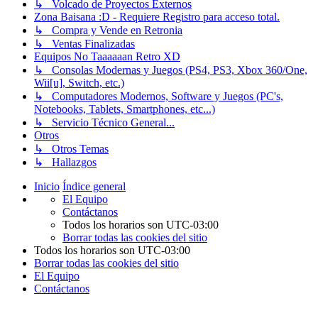
↳ Volcado de Proyectos Externos
Zona Baisana :D - Requiere Registro para acceso total.
↳ Compra y Vende en Retronia
↳ Ventas Finalizadas
Equipos No Taaaaaan Retro XD
↳ Consolas Modernas y Juegos (PS4, PS3, Xbox 360/One,
Wii[u], Switch, etc.)
↳ Computadores Modernos, Software y Juegos (PC's,
Notebooks, Tablets, Smartphones, etc...)
↳ Servicio Técnico General...
Otros
↳ Otros Temas
↳ Hallazgos
Inicio
Índice general
El Equipo
Contáctanos
Todos los horarios son
UTC-03:00
Borrar todas las cookies del sitio
Todos los horarios son
UTC-03:00
Borrar todas las cookies del sitio
El Equipo
Contáctanos