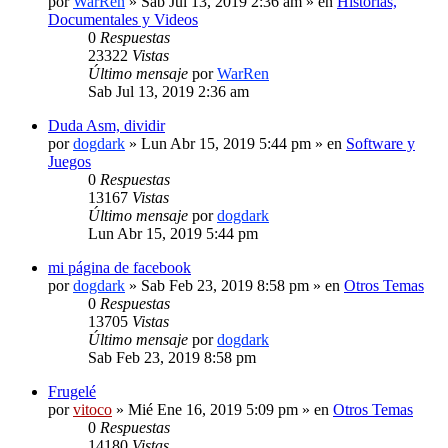
por
WarRen
» Sab Jul 13, 2019 2:36 am » en
Historias,
Documentales y Videos
0
Respuestas
23322
Vistas
Último mensaje
por
WarRen
Sab Jul 13, 2019 2:36 am
Duda Asm, dividir
por
dogdark
» Lun Abr 15, 2019 5:44 pm » en
Software y
Juegos
0
Respuestas
13167
Vistas
Último mensaje
por
dogdark
Lun Abr 15, 2019 5:44 pm
mi página de facebook
por
dogdark
» Sab Feb 23, 2019 8:58 pm » en
Otros Temas
0
Respuestas
13705
Vistas
Último mensaje
por
dogdark
Sab Feb 23, 2019 8:58 pm
Frugelé
por
vitoco
» Mié Ene 16, 2019 5:09 pm » en
Otros Temas
0
Respuestas
14180
Vistas