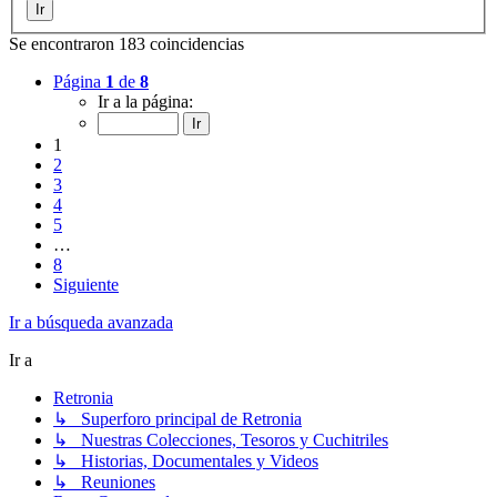
Se encontraron 183 coincidencias
Página
1
de
8
Ir a la página:
1
2
3
4
5
…
8
Siguiente
Ir a búsqueda avanzada
Ir a
Retronia
↳ Superforo principal de Retronia
↳ Nuestras Colecciones, Tesoros y Cuchitriles
↳ Historias, Documentales y Videos
↳ Reuniones